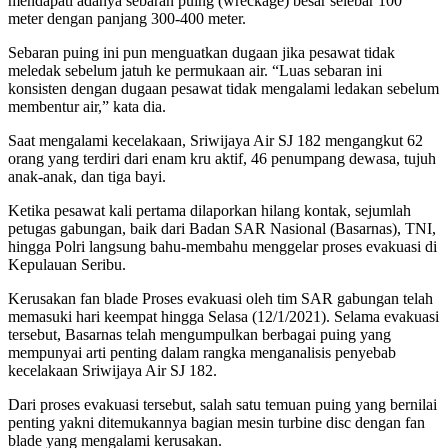
mendapati adanya sebaran puing (wreckage) besar selebar 100
meter dengan panjang 300-400 meter.
Sebaran puing ini pun menguatkan dugaan jika pesawat tidak
meledak sebelum jatuh ke permukaan air. “Luas sebaran ini
konsisten dengan dugaan pesawat tidak mengalami ledakan sebelum
membentur air,” kata dia.
Saat mengalami kecelakaan, Sriwijaya Air SJ 182 mengangkut 62
orang yang terdiri dari enam kru aktif, 46 penumpang dewasa, tujuh
anak-anak, dan tiga bayi.
Ketika pesawat kali pertama dilaporkan hilang kontak, sejumlah
petugas gabungan, baik dari Badan SAR Nasional (Basarnas), TNI,
hingga Polri langsung bahu-membahu menggelar proses evakuasi di
Kepulauan Seribu.
Kerusakan fan blade Proses evakuasi oleh tim SAR gabungan telah
memasuki hari keempat hingga Selasa (12/1/2021). Selama evakuasi
tersebut, Basarnas telah mengumpulkan berbagai puing yang
mempunyai arti penting dalam rangka menganalisis penyebab
kecelakaan Sriwijaya Air SJ 182.
Dari proses evakuasi tersebut, salah satu temuan puing yang bernilai
penting yakni ditemukannya bagian mesin turbine disc dengan fan
blade yang mengalami kerusakan.