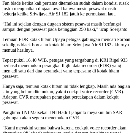
Fan blade ketika kali pertama ditemukan sudah dalam kondisi rusak
justru menguatkan dugaan awal bahwa mesin pesawat masih
bekerja ketika Sriwijaya Air SJ 182 jatuh ke permukaan laut.
“Hal ini sejalan dengan dugaan sistem pesawat masih berfungsi
sampai dengan pesawat pada ketinggian 250 kaki,” ucap Soerjanto.
Temuan FDR kotak hitam Upaya petugas gabungan mencari korban
sekaligus black box atau kotak hitam Sriwijaya Air SJ 182 akhirnya
menuai hasilnya.
Tepat pukul 16.40 WIB, petugas yang tergabung di KRI Rigel 933
berhasil menemukan perangkat flight data recorder (FDR) yang
menjadi satu dari dua perangkat yang terpasang di kotak hitam
pesawat.
Hanya saja, temuan kotak hitam ini tidak lengkap. Masih ada bagian
lain yang belum ditemukan, yakni cockpit voice recorder (CVR).
Adapun CVR merupakan perangkat percakapan dalam kokpit
pesawat.
Panglima TNI Marsekal TNI Hadi Tjahjanto meyakini tim SAR
gabungan akan segera menemukan CVR.
“Kami meyakini semua bahwa karena cockpit voice recorder akan