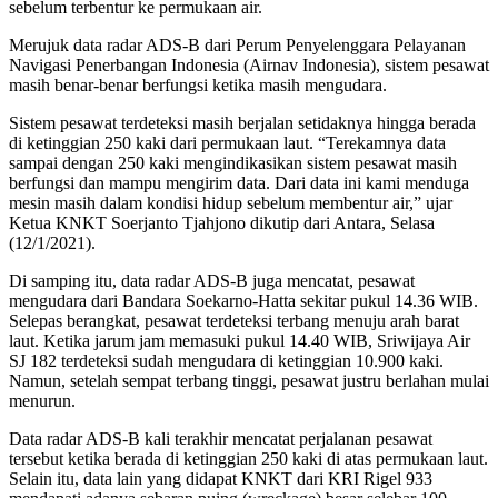
sebelum terbentur ke permukaan air.
Merujuk data radar ADS-B dari Perum Penyelenggara Pelayanan
Navigasi Penerbangan Indonesia (Airnav Indonesia), sistem pesawat
masih benar-benar berfungsi ketika masih mengudara.
Sistem pesawat terdeteksi masih berjalan setidaknya hingga berada
di ketinggian 250 kaki dari permukaan laut. “Terekamnya data
sampai dengan 250 kaki mengindikasikan sistem pesawat masih
berfungsi dan mampu mengirim data. Dari data ini kami menduga
mesin masih dalam kondisi hidup sebelum membentur air,” ujar
Ketua KNKT Soerjanto Tjahjono dikutip dari Antara, Selasa
(12/1/2021).
Di samping itu, data radar ADS-B juga mencatat, pesawat
mengudara dari Bandara Soekarno-Hatta sekitar pukul 14.36 WIB.
Selepas berangkat, pesawat terdeteksi terbang menuju arah barat
laut. Ketika jarum jam memasuki pukul 14.40 WIB, Sriwijaya Air
SJ 182 terdeteksi sudah mengudara di ketinggian 10.900 kaki.
Namun, setelah sempat terbang tinggi, pesawat justru berlahan mulai
menurun.
Data radar ADS-B kali terakhir mencatat perjalanan pesawat
tersebut ketika berada di ketinggian 250 kaki di atas permukaan laut.
Selain itu, data lain yang didapat KNKT dari KRI Rigel 933