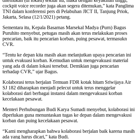
ditemukan (di lokasi) sekitar itu, maka dengan keyakinan tinggi,
cockpit voice recorder juga akan segera ditemukan,” kata Panglima
TNI dalam konferensi pers di Pelabuhan JICT II, Tanjung Priok,
Jakarta, Selasa (12/1/2021) petang.
Sementara itu, Kepala Basarnas Marsekal Madya (Purn) Bagus
Puruhito menyebut, petugas masih akan terus melakukan proses
pencarian, baik itu pencarian korban, puing pesawat, termasukn
CVR.
“Tentu ke depan kita masih akan melanjutkan upaya pencarian ini
untuk evakuasi korban. Kemudian untuk mengevakuasi material
yang ada di dalam lokasi tersebut. Demikian juga pencarian
terhadap CVR,” ujar Bagus.
Kolaborasi terus berjalan Temuan FDR kotak hitam Sriwijaya Air
SJ 182 diharapkan menjadi pelecut untuk terus menggelar
kolaborasi dari berbagai instansi dalam mengevakuasi korban
kecelakaan pesawat.
Menteri Perhubungan Budi Karya Sumadi menyebut, kolaborasi ini
diperlukan guna menuntaskan tugas ke depan dalam mengevakusi
korban dan puing kecelakaan pesawat.
“Kami mengharapkan bahwa kolaborasi berjalan baik karena masih
ada yang harus dicari,” kata Budi.