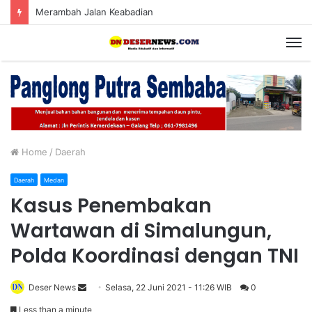
Merambah Jalan Keabadian
M
Home
/
Daerah
Daerah
Medan
Kasus Penembakan
Wartawan di Simalungun,
Polda Koordinasi dengan TNI
Deser News
S
Selasa, 22 Juni 2021 - 11:26 WIB
0
e
Less than a minute