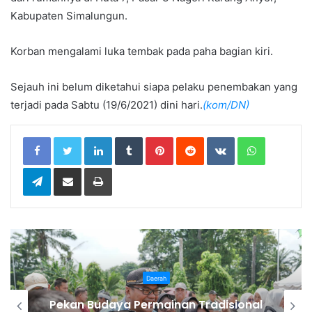
Kabupaten Simalungun.
Korban mengalami luka tembak pada paha bagian kiri.
Sejauh ini belum diketahui siapa pelaku penembakan yang
terjadi pada Sabtu (19/6/2021) dini hari.
(kom/DN)
LinkedIn
Tumblr
Pinterest
Reddit
VKontakte
WhatsApp
Telegram
Share via Email
Print
Daerah
Bupati Karo Serahkan Surat
Pernyataan Resmi Penyerahan Aset