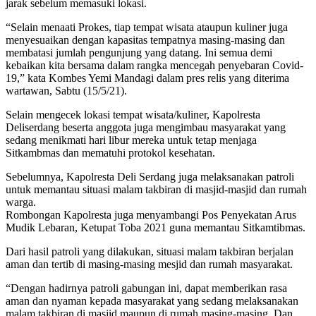
jarak sebelum memasuki lokasi.
“Selain menaati Prokes, tiap tempat wisata ataupun kuliner juga
menyesuaikan dengan kapasitas tempatnya masing-masing dan
membatasi jumlah pengunjung yang datang. Ini semua demi
kebaikan kita bersama dalam rangka mencegah penyebaran Covid-
19,” kata Kombes Yemi Mandagi dalam pres relis yang diterima
wartawan, Sabtu (15/5/21).
Selain mengecek lokasi tempat wisata/kuliner, Kapolresta
Deliserdang beserta anggota juga mengimbau masyarakat yang
sedang menikmati hari libur mereka untuk tetap menjaga
Sitkambmas dan mematuhi protokol kesehatan.
Sebelumnya, Kapolresta Deli Serdang juga melaksanakan patroli
untuk memantau situasi malam takbiran di masjid-masjid dan rumah
warga.
Rombongan Kapolresta juga menyambangi Pos Penyekatan Arus
Mudik Lebaran, Ketupat Toba 2021 guna memantau Sitkamtibmas.
Dari hasil patroli yang dilakukan, situasi malam takbiran berjalan
aman dan tertib di masing-masing mesjid dan rumah masyarakat.
“Dengan hadirnya patroli gabungan ini, dapat memberikan rasa
aman dan nyaman kepada masyarakat yang sedang melaksanakan
malam takbiran di masjid maupun di rumah masing-masing. Dan