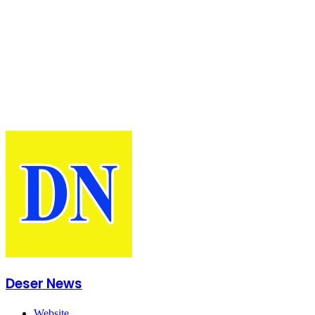
Bupati Karo Serahkan
Surat Pernyataan
Resmi Penyerahan
Aset RSUD Kabanjahe
ke Moderamen GBKP
Deser News
Website