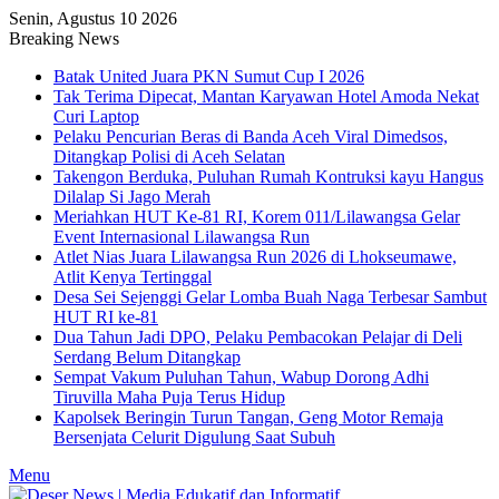
Senin, Agustus 10 2026
Breaking News
Batak United Juara PKN Sumut Cup I 2026
Tak Terima Dipecat, Mantan Karyawan Hotel Amoda Nekat
Curi Laptop
Pelaku Pencurian Beras di Banda Aceh Viral Dimedsos,
Ditangkap Polisi di Aceh Selatan
Takengon Berduka, Puluhan Rumah Kontruksi kayu Hangus
Dilalap Si Jago Merah
Meriahkan HUT Ke-81 RI, Korem 011/Lilawangsa Gelar
Event Internasional Lilawangsa Run
Atlet Nias Juara Lilawangsa Run 2026 di Lhokseumawe,
Atlit Kenya Tertinggal
Desa Sei Sejenggi Gelar Lomba Buah Naga Terbesar Sambut
HUT RI ke-81
Dua Tahun Jadi DPO, Pelaku Pembacokan Pelajar di Deli
Serdang Belum Ditangkap
Sempat Vakum Puluhan Tahun, Wabup Dorong Adhi
Tiruvilla Maha Puja Terus Hidup
Kapolsek Beringin Turun Tangan, Geng Motor Remaja
Bersenjata Celurit Digulung Saat Subuh
Menu