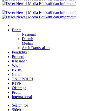
Berita
Nasional
Daerah
Medan
Aceh Darussalam
Pendidikan
Properti
Khasanah
Wisata
EkBis
Galeri
TNI / POLRI
PTPN
Olahraga
Profil
Internasional
Search for
Sidebar