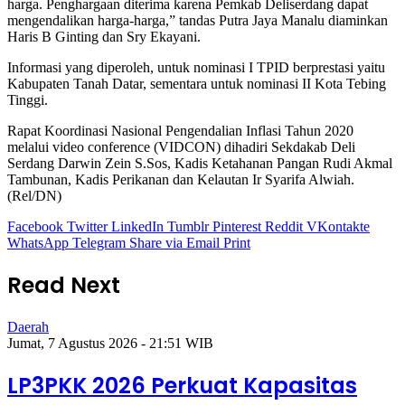
harga. Penghargaan diterima karena Pemkab Deliserdang dapat
mengendalikan harga-harga,” tandas Putra Jaya Manalu diaminkan
Haris B Ginting dan Sry Ekayani.
Informasi yang diperoleh, untuk nominasi I TPID berprestasi yaitu
Kabupaten Tanah Datar, sementara untuk nominasi II Kota Tebing
Tinggi.
Rapat Koordinasi Nasional Pengendalian Inflasi Tahun 2020
melalui video conference (VIDCON) dihadiri Sekdakab Deli
Serdang Darwin Zein S.Sos, Kadis Ketahanan Pangan Rudi Akmal
Tambunan, Kadis Perikanan dan Kelautan Ir Syarifa Alwiah.
(Rel/DN)
Facebook
Twitter
LinkedIn
Tumblr
Pinterest
Reddit
VKontakte
WhatsApp
Telegram
Share via Email
Print
Read Next
Daerah
Jumat, 7 Agustus 2026 - 21:51 WIB
LP3PKK 2026 Perkuat Kapasitas