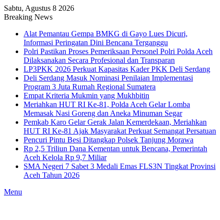
Sabtu, Agustus 8 2026
Breaking News
Alat Pemantau Gempa BMKG di Gayo Lues Dicuri,
Informasi Peringatan Dini Bencana Terganggu
Polri Pastikan Proses Pemeriksaan Personel Polri Polda Aceh
Dilaksanakan Secara Profesional dan Transparan
LP3PKK 2026 Perkuat Kapasitas Kader PKK Deli Serdang
Deli Serdang Masuk Nominasi Penilaian Implementasi
Program 3 Juta Rumah Regional Sumatera
Empat Kriteria Mukmin yang Mukhbitin
Meriahkan HUT RI Ke-81, Polda Aceh Gelar Lomba
Memasak Nasi Goreng dan Aneka Minuman Segar
Pemkab Karo Gelar Gerak Jalan Kemerdekaan, Meriahkan
HUT RI Ke-81 Ajak Masyarakat Perkuat Semangat Persatuan
Pencuri Pintu Besi Ditangkap Polsek Tanjung Morawa
Rp 2,5 Triliun Dana Kementan untuk Bencana, Pemerintah
Aceh Kelola Rp 9,7 Miliar
SMA Negeri 7 Sabet 3 Medali Emas FLS3N Tingkat Provinsi
Aceh Tahun 2026
Menu