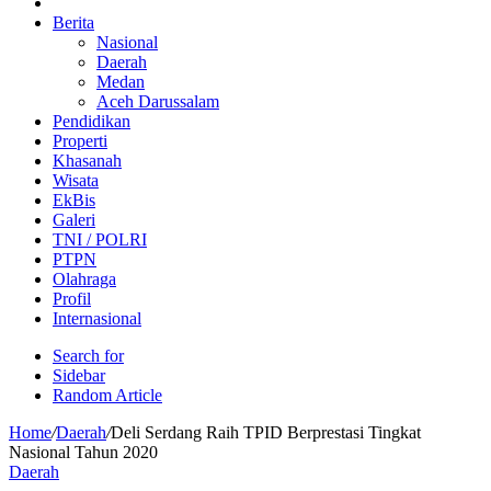
Berita
Nasional
Daerah
Medan
Aceh Darussalam
Pendidikan
Properti
Khasanah
Wisata
EkBis
Galeri
TNI / POLRI
PTPN
Olahraga
Profil
Internasional
Search for
Sidebar
Random Article
Home
/
Daerah
/
Deli Serdang Raih TPID Berprestasi Tingkat
Nasional Tahun 2020
Daerah