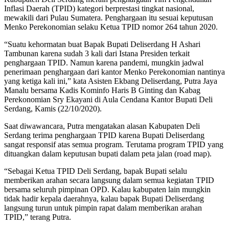
Inflasi Daerah (TPID) kategori berprestasi tingkat nasional,
mewakili dari Pulau Sumatera. Penghargaan itu sesuai keputusan
Menko Perekonomian selaku Ketua TPID nomor 264 tahun 2020.
“Suatu kehormatan buat Bapak Bupati Deliserdang H Ashari
Tambunan karena sudah 3 kali dari Istana Presiden terkait
penghargaan TPID. Namun karena pandemi, mungkin jadwal
penerimaan penghargaan dari kantor Menko Perekonomian nantinya
yang ketiga kali ini,” kata Asisten Ekbang Deliserdang, Putra Jaya
Manalu bersama Kadis Kominfo Haris B Ginting dan Kabag
Perekonomian Sry Ekayani di Aula Cendana Kantor Bupati Deli
Serdang, Kamis (22/10/2020).
Saat diwawancara, Putra mengatakan alasan Kabupaten Deli
Serdang terima penghargaan TPID karena Bupati Deliserdang
sangat responsif atas semua program. Terutama program TPID yang
dituangkan dalam keputusan bupati dalam peta jalan (road map).
“Sebagai Ketua TPID Deli Serdang, bapak Bupati selalu
memberikan arahan secara langsung dalam semua kegiatan TPID
bersama seluruh pimpinan OPD. Kalau kabupaten lain mungkin
tidak hadir kepala daerahnya, kalau bapak Bupati Deliserdang
langsung turun untuk pimpin rapat dalam memberikan arahan
TPID,” terang Putra.