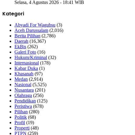
Selasa, 4 Agustus 2026 - 18:41 WIB
Kategori
Abyadi For Wagubsu
(3)
Aceh Darussalam
(2,016)
Berita Pilihan
(2,786)
Daerah
(16,367)
EkBis
(262)
Galeri Foto
(16)
Hukum/Kriminal
(32)
Internasional
(178)
Kabar Duka
(1)
Khasanah
(97)
Medan
(2,914)
Nasional
(5,525)
Nusantara
(201)
Olahraga
(256)
Pendidikan
(125)
Peristiwa
(678)
Pilihan
(280)
Politik
(68)
Profil
(19)
Properti
(48)
PTPN
(259)