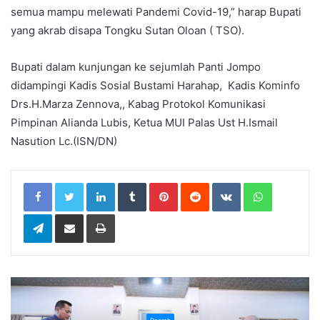
semua mampu melewati Pandemi Covid-19,” harap Bupati
yang akrab disapa Tongku Sutan Oloan ( TSO).
Bupati dalam kunjungan ke sejumlah Panti Jompo
didampingi Kadis Sosial Bustami Harahap, Kadis Kominfo
Drs.H.Marza Zennova,, Kabag Protokol Komunikasi
Pimpinan Alianda Lubis, Ketua MUI Palas Ust H.Ismail
Nasution Lc.(ISN/DN)
LinkedIn
Tumblr
Pinterest
Reddit
VKontakte
WhatsApp
Telegram
Share via Email
Print