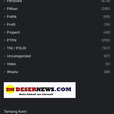
Peristiwa
(678)
Pilihan
(280)
Politik
(68)
Profil
(19)
Properti
(48)
PTPN
(259)
TNI / POLRI
(107)
Uncategorized
(87)
Video
(6)
Wisata
(88)
Tentang Kami