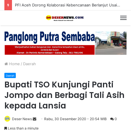
PFI Aceh Dorong Kolaborasi Kebencanaan Berlanjut Usai Pameran “Prahara Pulau Emas”
M
Home
/
Daerah
Daerah
Bupati TSO Kunjungi Panti
Jompo dan Berbagi Tali Asih
kepada Lansia
Deser News
S
Rabu, 30 Desember 2020 - 20:54 WIB
0
e
Less than a minute