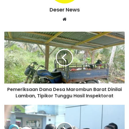
Deser News
W
e
b
s
i
t
e
Pemeriksaan Dana Desa Marombun Barat Dinilai
Lamban, Tipikor Tunggu Hasil Inspektorat