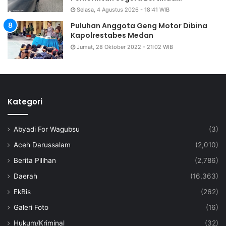
Selasa, 4 Agustus 2026 - 18:41 WIB
Puluhan Anggota Geng Motor Dibina
Kapolrestabes Medan
Jumat, 28 Oktober 2022 - 21:02 WIB
Kategori
Abyadi For Wagubsu
(3)
Aceh Darussalam
(2,010)
Berita Pilihan
(2,786)
Daerah
(16,363)
EkBis
(262)
Galeri Foto
(16)
Hukum/Kriminal
(32)