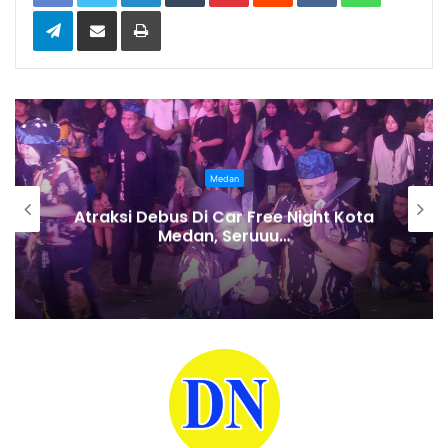
Telegram
Share via Email
Print
Medan
Paviliun Deli Serdang Raih Terbaik I
PRSU ke-50