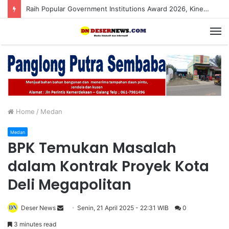
Raih Popular Government Institutions Award 2026, Kinerja Komunikasi Publik Kementerian ATR/BPN Kembali Diakui
M
Home
/
Medan
Medan
BPK Temukan Masalah
dalam Kontrak Proyek Kota
Deli Megapolitan
Deser News
S
Senin, 21 April 2025 - 22:31 WIB
0
e
3 minutes read