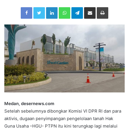
n
Facebook
Twitter
LinkedIn
WhatsApp
Telegram
Share via Email
Print
d
a
n
e
m
a
i
l
Medan, desernews.com
Setelah sebelumnya dibongkar Komisi VI DPR RI dan para
aktivis, dugaan penyimpangan pengelolaan tanah Hak
Guna Usaha –HGU- PTPN itu kini terungkap lagi melalui