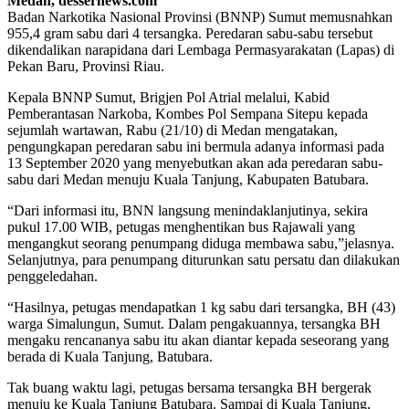
Medan, dessernews.com
Badan Narkotika Nasional Provinsi (BNNP) Sumut memusnahkan
955,4 gram sabu dari 4 tersangka. Peredaran sabu-sabu tersebut
dikendalikan narapidana dari Lembaga Permasyarakatan (Lapas) di
Pekan Baru, Provinsi Riau.
Kepala BNNP Sumut, Brigjen Pol Atrial melalui, Kabid
Pemberantasan Narkoba, Kombes Pol Sempana Sitepu kepada
sejumlah wartawan, Rabu (21/10) di Medan mengatakan,
pengungkapan peredaran sabu ini bermula adanya informasi pada
13 September 2020 yang menyebutkan akan ada peredaran sabu-
sabu dari Medan menuju Kuala Tanjung, Kabupaten Batubara.
“Dari informasi itu, BNN langsung menindaklanjutinya, sekira
pukul 17.00 WIB, petugas menghentikan bus Rajawali yang
mengangkut seorang penumpang diduga membawa sabu,”jelasnya.
Selanjutnya, para penumpang diturunkan satu persatu dan dilakukan
penggeledahan.
“Hasilnya, petugas mendapatkan 1 kg sabu dari tersangka, BH (43)
warga Simalungun, Sumut. Dalam pengakuannya, tersangka BH
mengaku rencananya sabu itu akan diantar kepada seseorang yang
berada di Kuala Tanjung, Batubara.
Tak buang waktu lagi, petugas bersama tersangka BH bergerak
menuju ke Kuala Tanjung Batubara. Sampai di Kuala Tanjung,