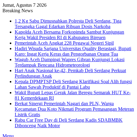
Jumat, Agustus 7 2026
Breaking News
1,2 Kg Sabu Dimusnahkan Polresta Deli Serdang, Tiga
Tersangka Gagal Edarkan Ribuan Dosis Narkoba
Kapolda Aceh Bersama Forkopimda Sambut Kunjungan
Kerja Wakil Presiden RI di Kabupaten Bireuen
Pemerintah Aceh Angkat 228 Pegawai Negeri Sipil
Hadiri Wisuda Sarjana Universitas Quality Berastagi, Bupati
Karo: Ingat Kerja Keras dan Pengorbanan Orang Tua
Wagub Aceh Dampingi Wapres Gibran Kunjungi Lokasi
Terdampak Bencana Hidrometeorologi
Hari Anak Nasional ke-42, Pemkab Deli Serdang Perkuat
Perlindungan Anak
Kepala DPMPTSP Deli Serdang Klarifikasi Soal Alih fungsi
Lahan Sawah Produktif di Pantai Labu
Wakil Bupati Lepas Gerak Jalan Beregu Semarak HUT Ke-
81 Kemerdekaan RI
Berkat Sinergi Pemerintah Nagari dan PLN, Warga
Kecamatan Dua Koto Nikmati Program Pemasangan Meteran
Listrik Gratis
Rabu Car Free Day di Deli Serdang Kadis SDABMBK
Dibonceng Naik Motor
Menu