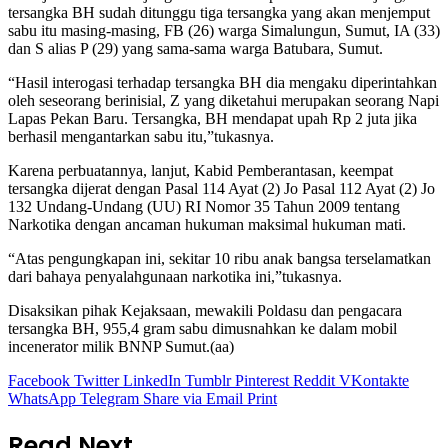
tersangka BH sudah ditunggu tiga tersangka yang akan menjemput
sabu itu masing-masing, FB (26) warga Simalungun, Sumut, IA (33)
dan S alias P (29) yang sama-sama warga Batubara, Sumut.
“Hasil interogasi terhadap tersangka BH dia mengaku diperintahkan
oleh seseorang berinisial, Z yang diketahui merupakan seorang Napi
Lapas Pekan Baru. Tersangka, BH mendapat upah Rp 2 juta jika
berhasil mengantarkan sabu itu,”tukasnya.
Karena perbuatannya, lanjut, Kabid Pemberantasan, keempat
tersangka dijerat dengan Pasal 114 Ayat (2) Jo Pasal 112 Ayat (2) Jo
132 Undang-Undang (UU) RI Nomor 35 Tahun 2009 tentang
Narkotika dengan ancaman hukuman maksimal hukuman mati.
“Atas pengungkapan ini, sekitar 10 ribu anak bangsa terselamatkan
dari bahaya penyalahgunaan narkotika ini,”tukasnya.
Disaksikan pihak Kejaksaan, mewakili Poldasu dan pengacara
tersangka BH, 955,4 gram sabu dimusnahkan ke dalam mobil
incenerator milik BNNP Sumut.(aa)
Facebook
Twitter
LinkedIn
Tumblr
Pinterest
Reddit
VKontakte
WhatsApp
Telegram
Share via Email
Print
Read Next