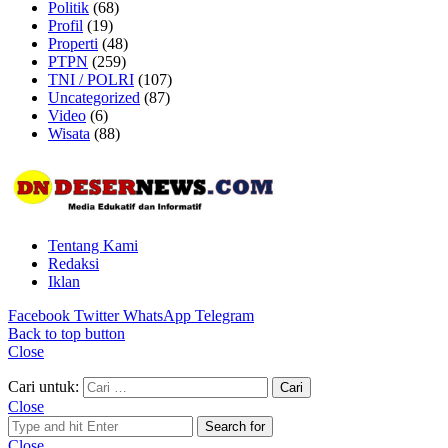
Politik
(68)
Profil
(19)
Properti
(48)
PTPN
(259)
TNI / POLRI
(107)
Uncategorized
(87)
Video
(6)
Wisata
(88)
Tentang Kami
Redaksi
Iklan
Facebook
Twitter
WhatsApp
Telegram
Back to top button
Close
Cari untuk:
Close
Search for
Close