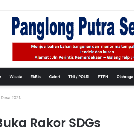
h
Wisata
EkBis
Galeri
TNI / POLRI
PTPN
Olahraga
 Desa 2021.
Buka Rakor SDGs