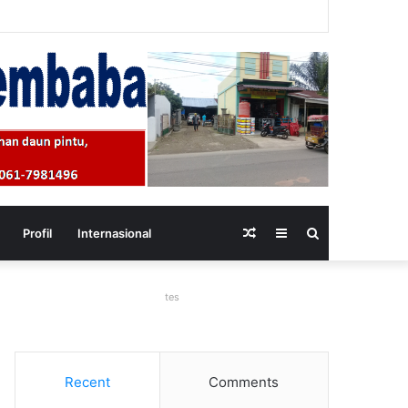
Random
Sidebar
Search
Profil
Internasional
Article
for
tes
Recent
Comments