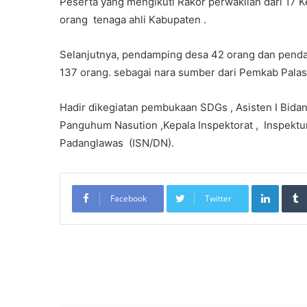
Peserta yang mengikuti Rakor perwakilan dari 17 
orang tenaga ahli Kabupaten .
Selanjutnya, pendamping desa 42 orang dan pendam
137 orang. sebagai nara sumber dari Pemkab Palas
Hadir dikegiatan pembukaan SDGs , Asisten I Bid
Panguhum Nasution ,Kepala Inspektorat , Inspektu
Padanglawas (ISN/DN).
LinkedIn
Facebook
Twitter
Re