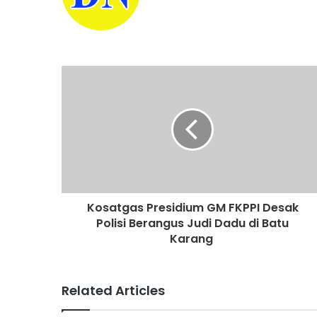
b
s
i
t
e
Kosatgas Presidium GM FKPPI Desak
Polisi Berangus Judi Dadu di Batu
Karang
Related Articles