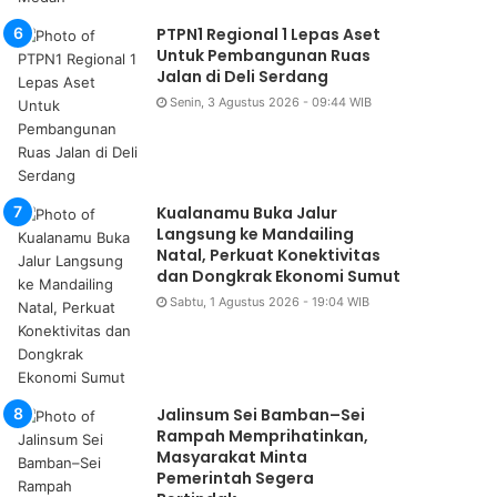
PTPN1 Regional 1 Lepas Aset
Daerah
Untuk Pembangunan Ruas
Jalan di Deli Serdang
Jumat, 7 Agustus 2026 - 18:44 W
Senin, 3 Agustus 2026 - 09:44 WIB
Pencuri Pintu Besi Ditan
Tanjung Mora
Kualanamu Buka Jalur
Langsung ke Mandailing
Natal, Perkuat Konektivitas
dan Dongkrak Ekonomi Sumut
Sabtu, 1 Agustus 2026 - 19:04 WIB
Jalinsum Sei Bamban–Sei
Rampah Memprihatinkan,
Masyarakat Minta
Pemerintah Segera