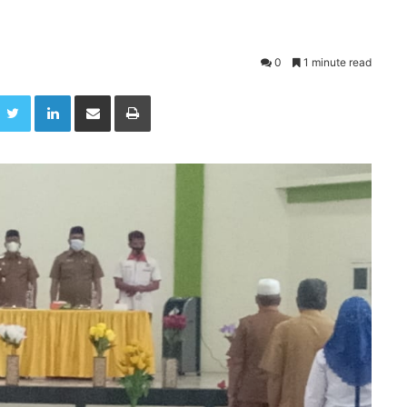
0
1 minute read
Twitter
LinkedIn
Share via Email
Print