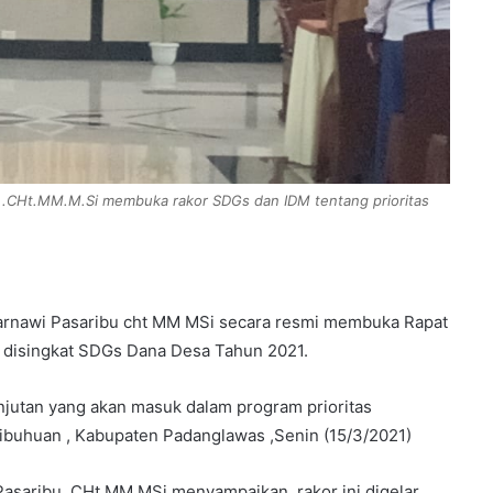
u .CHt.MM.M.Si membuka rakor SDGs dan IDM tentang prioritas
Zarnawi Pasaribu cht MM MSi secara resmi membuka Rapat
s disingkat SDGs Dana Desa Tahun 2021.
utan yang akan masuk dalam program prioritas
ibuhuan , Kabupaten Padanglawas ,Senin (15/3/2021)
Pasaribu .CHt MM MSi menyampaikan, rakor ini digelar