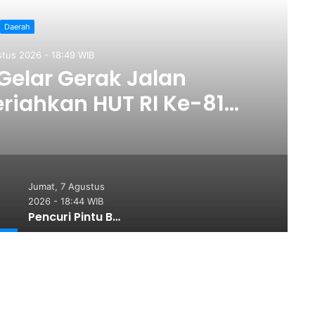
Daerah
stus 2026 - 18:49 WIB
elar Gerak Jalan
iahkan HUT RI Ke-81
t Perkuat Semangat
satuan
Jumat, 7 Agustus
2026 - 18:44 WIB
Pencuri Pintu Besi Ditangkap Polsek Tanjung Morawa