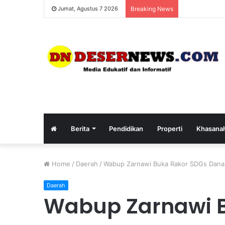
Jumat, Agustus 7 2026
Breaking News
Berita
Pendidikan
Properti
Khasana
Home
/
Daerah
/
Wabup Zarnawi Buka Rakor SDGs Dana
Daerah
Wabup Zarnawi 