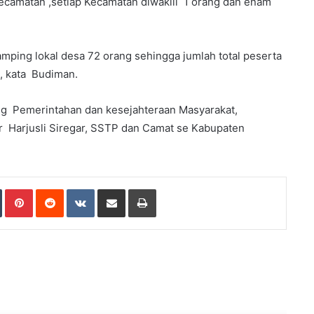
Kecamatan ,setiap Kecamatan diwakili 1 orang dan enam
ping lokal desa 72 orang sehingga jumlah total peserta
, kata Budiman.
ang Pemerintahan dan kesejahteraan Masyarakat,
r Harjusli Siregar, SSTP dan Camat se Kabupaten
Tumblr
Pinterest
Reddit
VKontakte
Share via Email
Print
ad Next