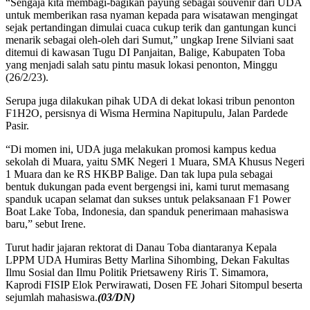
“Sengaja kita membagi-bagikan payung sebagai souvenir dari UDA
untuk memberikan rasa nyaman kepada para wisatawan mengingat
sejak pertandingan dimulai cuaca cukup terik dan gantungan kunci
menarik sebagai oleh-oleh dari Sumut,” ungkap Irene Silviani saat
ditemui di kawasan Tugu DI Panjaitan, Balige, Kabupaten Toba
yang menjadi salah satu pintu masuk lokasi penonton, Minggu
(26/2/23).
Serupa juga dilakukan pihak UDA di dekat lokasi tribun penonton
F1H2O, persisnya di Wisma Hermina Napitupulu, Jalan Pardede
Pasir.
“Di momen ini, UDA juga melakukan promosi kampus kedua
sekolah di Muara, yaitu SMK Negeri 1 Muara, SMA Khusus Negeri
1 Muara dan ke RS HKBP Balige. Dan tak lupa pula sebagai
bentuk dukungan pada event bergengsi ini, kami turut memasang
spanduk ucapan selamat dan sukses untuk pelaksanaan F1 Power
Boat Lake Toba, Indonesia, dan spanduk penerimaan mahasiswa
baru,” sebut Irene.
Turut hadir jajaran rektorat di Danau Toba diantaranya Kepala
LPPM UDA Humiras Betty Marlina Sihombing, Dekan Fakultas
Ilmu Sosial dan Ilmu Politik Prietsaweny Riris T. Simamora,
Kaprodi FISIP Elok Perwirawati, Dosen FE Johari Sitompul beserta
sejumlah mahasiswa.
(03/DN)