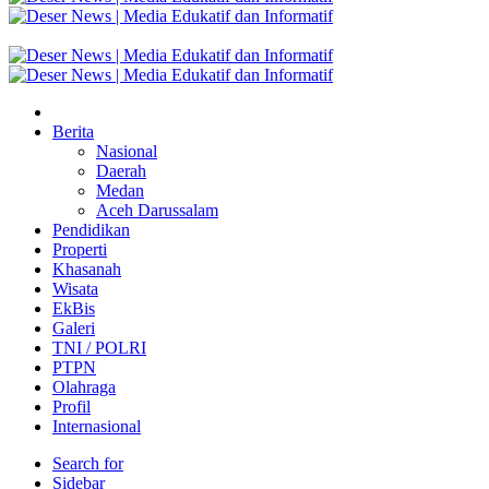
Berita
Nasional
Daerah
Medan
Aceh Darussalam
Pendidikan
Properti
Khasanah
Wisata
EkBis
Galeri
TNI / POLRI
PTPN
Olahraga
Profil
Internasional
Search for
Sidebar