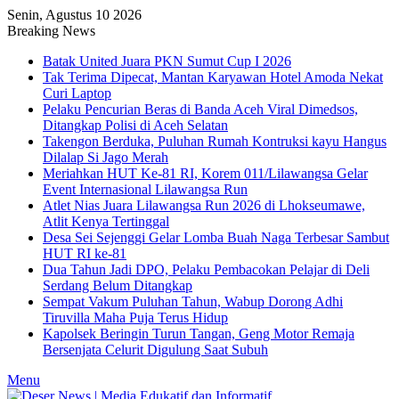
Senin, Agustus 10 2026
Breaking News
Batak United Juara PKN Sumut Cup I 2026
Tak Terima Dipecat, Mantan Karyawan Hotel Amoda Nekat
Curi Laptop
Pelaku Pencurian Beras di Banda Aceh Viral Dimedsos,
Ditangkap Polisi di Aceh Selatan
Takengon Berduka, Puluhan Rumah Kontruksi kayu Hangus
Dilalap Si Jago Merah
Meriahkan HUT Ke-81 RI, Korem 011/Lilawangsa Gelar
Event Internasional Lilawangsa Run
Atlet Nias Juara Lilawangsa Run 2026 di Lhokseumawe,
Atlit Kenya Tertinggal
Desa Sei Sejenggi Gelar Lomba Buah Naga Terbesar Sambut
HUT RI ke-81
Dua Tahun Jadi DPO, Pelaku Pembacokan Pelajar di Deli
Serdang Belum Ditangkap
Sempat Vakum Puluhan Tahun, Wabup Dorong Adhi
Tiruvilla Maha Puja Terus Hidup
Kapolsek Beringin Turun Tangan, Geng Motor Remaja
Bersenjata Celurit Digulung Saat Subuh
Menu