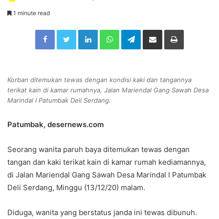
e
1 minute read
n
Facebook
Twitter
LinkedIn
WhatsApp
Telegram
Share via Email
Print
d
a
n
e
Korban ditemukan tewas dengan kondisi kaki dan tangannya
m
terikat kain di kamar rumahnya, Jalan Mariendal Gang Sawah Desa
a
Marindal I Patumbak Deli Serdang.
i
l
Patumbak, desernews.com
Seorang wanita paruh baya ditemukan tewas dengan
tangan dan kaki terikat kain di kamar rumah kediamannya,
di Jalan Mariendal Gang Sawah Desa Marindal I Patumbak
Deli Serdang, Minggu (13/12/20) malam.
Diduga, wanita yang berstatus janda ini tewas dibunuh.