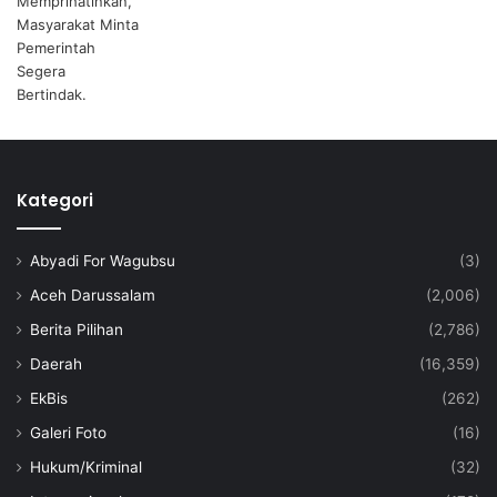
Kategori
Abyadi For Wagubsu
(3)
Aceh Darussalam
(2,006)
Berita Pilihan
(2,786)
Daerah
(16,359)
EkBis
(262)
Galeri Foto
(16)
Hukum/Kriminal
(32)