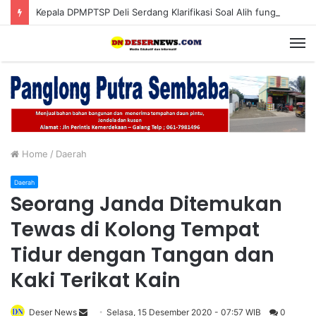
Kepala DPMPTSP Deli Serdang Klarifikasi Soal Alih fungsi Lahan Sawah Produktif di Pantai Labu
M
Home
/
Daerah
Daerah
Seorang Janda Ditemukan
Tewas di Kolong Tempat
Tidur dengan Tangan dan
Kaki Terikat Kain
Deser News
S
Selasa, 15 Desember 2020 - 07:57 WIB
0