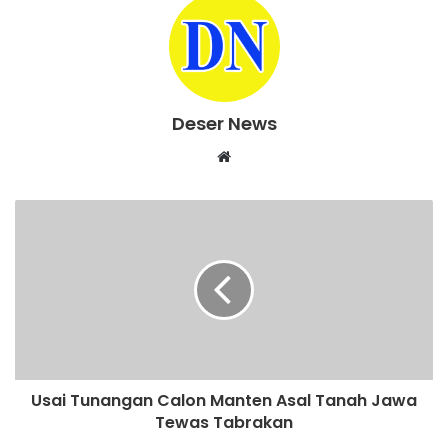
Deser News
W
e
b
s
i
t
e
Usai Tunangan Calon Manten Asal Tanah Jawa
Tewas Tabrakan