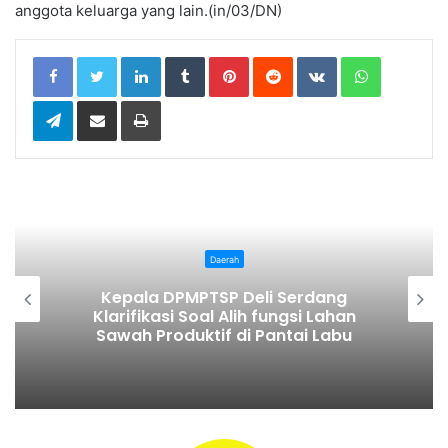
anggota keluarga yang lain.(in/03/DN)
LinkedIn
Tumblr
Pinterest
Reddit
VKontakte
WhatsApp
Telegram
Share via Email
Print
Daerah
Kepala DPMPTSP Deli Serdang
Klarifikasi Soal Alih fungsi Lahan
Sawah Produktif di Pantai Labu