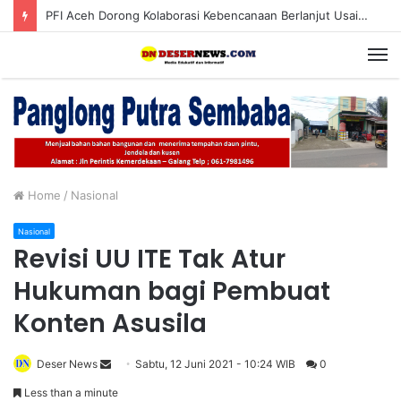
PFI Aceh Dorong Kolaborasi Kebencanaan Berlanjut Usai Pameran “Prahara Pulau Emas”
M
Home
/
Nasional
Nasional
Revisi UU ITE Tak Atur
Hukuman bagi Pembuat
Konten Asusila
Deser News
S
Sabtu, 12 Juni 2021 - 10:24 WIB
0
e
Less than a minute