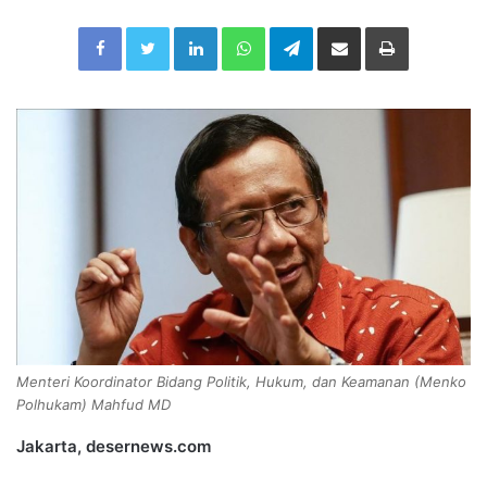
n
Facebook
Twitter
LinkedIn
WhatsApp
Telegram
Share via Email
Print
d
a
n
e
m
a
i
l
Menteri Koordinator Bidang Politik, Hukum, dan Keamanan (Menko
Polhukam) Mahfud MD
Jakarta, desernews.com