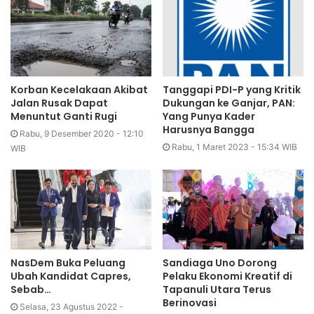
Korban Kecelakaan Akibat
Tanggapi PDI-P yang Kritik
Jalan Rusak Dapat
Dukungan ke Ganjar, PAN:
Menuntut Ganti Rugi
Yang Punya Kader
Harusnya Bangga
Rabu, 9 Desember 2020 - 12:10
Rabu, 1 Maret 2023 - 15:34 WIB
WIB
NasDem Buka Peluang
Sandiaga Uno Dorong
Ubah Kandidat Capres,
Pelaku Ekonomi Kreatif di
Sebab…
Tapanuli Utara Terus
Berinovasi
Selasa, 23 Agustus 2022 -