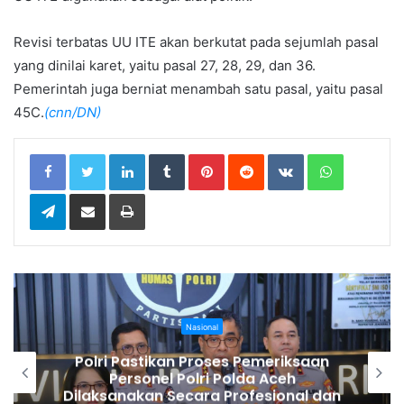
Revisi terbatas UU ITE akan berkutat pada sejumlah pasal
yang dinilai karet, yaitu pasal 27, 28, 29, dan 36.
Pemerintah juga berniat menambah satu pasal, yaitu pasal
45C.
(cnn/DN)
LinkedIn
Tumblr
Pinterest
Reddit
VKontakte
WhatsApp
Telegram
Share via Email
Print
Nasional
Raih Popular Government Institutions
Award 2026, Kinerja Komunikasi
Publik Kementerian ATR/BPN Kembali