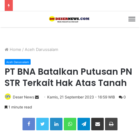
M
Home
/
Aceh Darussalam
Aceh Darussalam
PT BNA Batalkan Putusan PN
STR Terkait Hak Atas Tanah
Deser News
S
Kamis, 21 September 2023 - 16:59 WIB
0
e
1 minute read
n
Facebook
Twitter
LinkedIn
WhatsApp
Telegram
Share via Email
Print
d
a
n