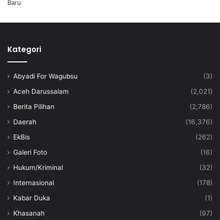
Kategori
Abyadi For Wagubsu
(3)
Aceh Darussalam
(2,021)
Berita Pilihan
(2,786)
Daerah
(16,376)
EkBis
(262)
Galeri Foto
(16)
Hukum/Kriminal
(32)
Internasional
(178)
Kabar Duka
(1)
Khasanah
(97)