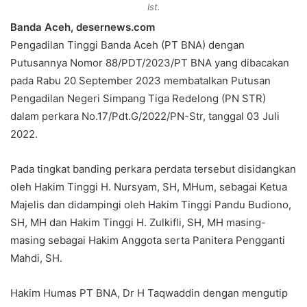
e
Ist.
m
Banda Aceh, desernews.com
a
Pengadilan Tinggi Banda Aceh (PT BNA) dengan
i
Putusannya Nomor 88/PDT/2023/PT BNA yang dibacakan
l
pada Rabu 20 September 2023 membatalkan Putusan
Pengadilan Negeri Simpang Tiga Redelong (PN STR)
dalam perkara No.17/Pdt.G/2022/PN-Str, tanggal 03 Juli
2022.
Pada tingkat banding perkara perdata tersebut disidangkan
oleh Hakim Tinggi H. Nursyam, SH, MHum, sebagai Ketua
Majelis dan didampingi oleh Hakim Tinggi Pandu Budiono,
SH, MH dan Hakim Tinggi H. Zulkifli, SH, MH masing-
masing sebagai Hakim Anggota serta Panitera Pengganti
Mahdi, SH.
Hakim Humas PT BNA, Dr H Taqwaddin dengan mengutip