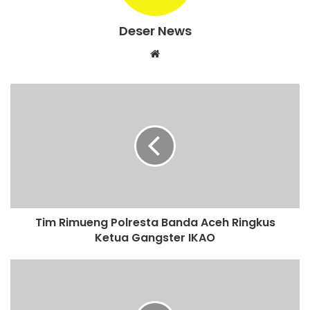
Deser News
W
e
b
s
i
t
e
Tim Rimueng Polresta Banda Aceh Ringkus
Ketua Gangster IKAO