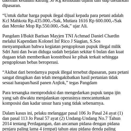
dikemas kedalam karung 50 Kg kemudian dijahit dan siap diedarkan
dipasaran.
“Untuk daftar harga pupuk ilegal dijual kepada para petani adalah
Kcl Mahkota Rp.435.000,-/Sak, Mutiara 1616 Rp 600.000,-/Sak
dan Meroke Mop Rp.550.000,-/Sak,” ujar Ali.
Pangdam I/Bukit Barisan Mayjen TNI Achmad Daniel Chardin
melalui Kapendam Kolonel Inf Rico J Siagian, S.Sos
menyampaikan bahwa kegiatan pengoplosan pupuk illegal milik
Sdri Juni dan Iwan diduga sudah berjalan sekitar 6 bulan dan kuat
dugaan telah memberikan konstribusi ke pihak terkait sehingga
pengoplosan bebas beroperasi.
“Akibat dari beredarnya pupuk illegal tersebut dipasaran, para petani
sangat dirugikan dan telah mengakibatkan hasil pertanian tidak
sesuai harapan/hasil panen Anjlok,” tegas Pangdam
Para tersangka memproduksi dan mengedarkan pupuk tanpa ijin
yang sah diwaktu menjalankan operasinya mencantumkan
komposisi dan kadar unsur hara yang tidak sebenarnya.
Dalam kasus ini, pelaku melanggar pasal 106 Jo Pasal 24 ayat (1)
dan pasal 113 Jo Pasal 57 ayat (2) Undang-Undang No.7 Tahun
2014 tentang Perdagangan, dan ancaman pidana dengan pidana
penjara paling lama 4 (empat) tahun atau pidana denda paling