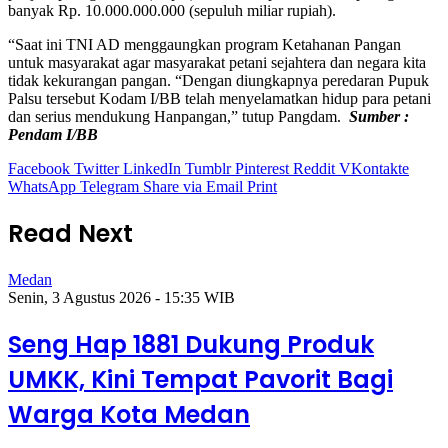
banyak Rp. 10.000.000.000 (sepuluh miliar rupiah).
“Saat ini TNI AD menggaungkan program Ketahanan Pangan
untuk masyarakat agar masyarakat petani sejahtera dan negara kita
tidak kekurangan pangan. “Dengan diungkapnya peredaran Pupuk
Palsu tersebut Kodam I/BB telah menyelamatkan hidup para petani
dan serius mendukung Hanpangan,” tutup Pangdam.
Sumber :
Pendam I/BB
Facebook
Twitter
LinkedIn
Tumblr
Pinterest
Reddit
VKontakte
WhatsApp
Telegram
Share via Email
Print
Read Next
Medan
Senin, 3 Agustus 2026 - 15:35 WIB
Seng Hap 1881 Dukung Produk
UMKK, Kini Tempat Pavorit Bagi
Warga Kota Medan