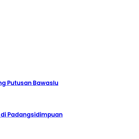
ang Putusan Bawaslu
 di Padangsidimpuan