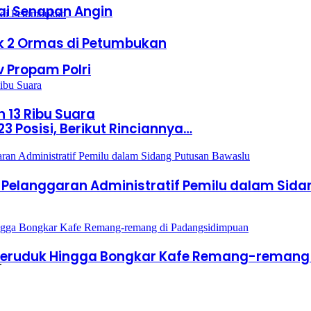
ai Senapan Angin
ok 2 Ormas di Petumbukan
v Propam Polri
h 13 Ribu Suara
3 Posisi, Berikut Rinciannya…
n Pelanggaran Administratif Pemilu dalam Sid
Geruduk Hingga Bongkar Kafe Remang-remang
.