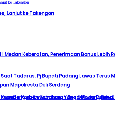
es, Lanjut ke Takengon
 I Medan Keberatan, Penerimaan Bonus Lebih R
Saat Tadarus, Pj Bupati Padang Lawas Terus Me
pan Mapolresta Deli Serdang
 Kepada Korban Kebakaran Desa Ujung Deleng.
aman Dengan Dewan Pers, Yang Dilindungi Media