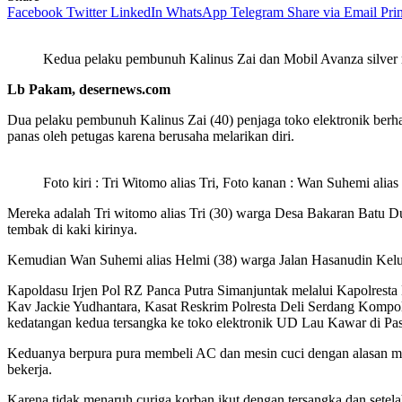
Facebook
Twitter
LinkedIn
WhatsApp
Telegram
Share via Email
Prin
Kedua pelaku pembunuh Kalinus Zai dan Mobil Avanza silver 
Lb Pakam, desernews.com
Dua pelaku pembunuh Kalinus Zai (40) penjaga toko elektronik berha
panas oleh petugas karena berusaha melarikan diri.
Foto kiri : Tri Witomo alias Tri, Foto kanan : Wan Suhemi alia
Mereka adalah Tri witomo alias Tri (30) warga Desa Bakaran Batu 
tembak di kaki kirinya.
Kemudian Wan Suhemi alias Helmi (38) warga Jalan Hasanudin Kelu
Kapoldasu Irjen Pol RZ Panca Putra Simanjuntak melalui Kapolrest
Kav Jackie Yudhantara, Kasat Reskrim Polresta Deli Serdang Kompol
kedatangan kedua tersangka ke toko elektronik UD Lau Kawar di Pas
Keduanya berpura pura membeli AC dan mesin cuci dengan alasan me
bekerja.
Karena tidak menaruh curiga korban ikut dengan tersangka dan sete