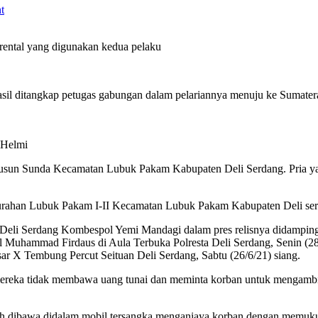
t
rental yang digunakan kedua pelaku
sil ditangkap petugas gabungan dalam pelariannya menuju ke Sumatera
s Helmi
Dusun Sunda Kecamatan Lubuk Pakam Kabupaten Deli Serdang. Pria yan
rahan Lubuk Pakam I-II Kecamatan Lubuk Pakam Kabupaten Deli serd
a Deli Serdang Kombespol Yemi Mandagi dalam pres relisnya didampi
 Muhammad Firdaus di Aula Terbuka Polresta Deli Serdang, Senin (28
ar X Tembung Percut Seituan Deli Serdang, Sabtu (26/6/21) siang.
reka tidak membawa uang tunai dan meminta korban untuk mengambil 
lah dibawa didalam mobil tersangka menganiaya korban dengan memuku