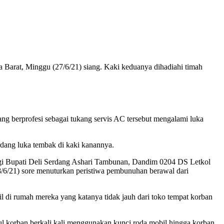
 Barat, Minggu (27/6/21) siang. Kaki keduanya dihadiahi timah
g berprofesi sebagai tukang servis AC tersebut mengalami luka
ang luka tembak di kaki kanannya.
ngi Bupati Deli Serdang Ashari Tambunan, Dandim 0204 DS Letkol
/6/21) sore menuturkan peristiwa pembunuhan berawal dari
di rumah mereka yang katanya tidak jauh dari toko tempat korban
l korban berkali kali menggunakan kunci roda mobil hingga korban