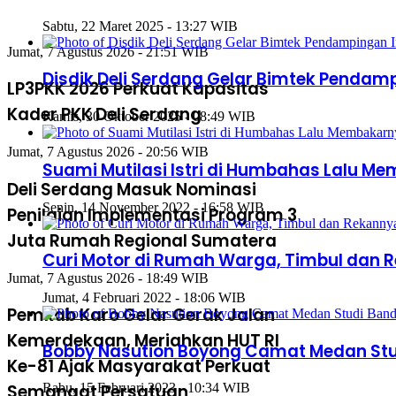
Sabtu, 22 Maret 2025 - 13:27 WIB
Jumat, 7 Agustus 2026 - 21:51 WIB
Disdik Deli Serdang Gelar Bimtek Penda
LP3PKK 2026 Perkuat Kapasitas
Kader PKK Deli Serdang
Kamis, 30 Oktober 2025 - 08:49 WIB
Jumat, 7 Agustus 2026 - 20:56 WIB
Suami Mutilasi Istri di Humbahas Lalu Me
Deli Serdang Masuk Nominasi
Senin, 14 November 2022 - 16:58 WIB
Penilaian Implementasi Program 3
Juta Rumah Regional Sumatera
Curi Motor di Rumah Warga, Timbul dan 
Jumat, 7 Agustus 2026 - 18:49 WIB
Jumat, 4 Februari 2022 - 18:06 WIB
Pemkab Karo Gelar Gerak Jalan
Kemerdekaan, Meriahkan HUT RI
Bobby Nasution Boyong Camat Medan Studi
Ke-81 Ajak Masyarakat Perkuat
Semangat Persatuan
Rabu, 15 Februari 2023 - 10:34 WIB