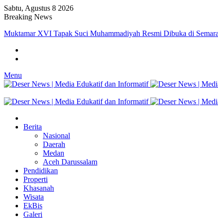
Sabtu, Agustus 8 2026
Breaking News
Setelah Usia 40 Tahun, Saatnya Menata Kembali Hidup
Menu
Berita
Nasional
Daerah
Medan
Aceh Darussalam
Pendidikan
Properti
Khasanah
Wisata
EkBis
Galeri