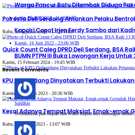
Warga Pancur Batu Ditembak Diduga Pak
Polresta Deli Serdang Amankan Pelaku Bentr
Senin, 18 Juli 2022 - 21:06 WIB
Kapolri Copot Irjen Ferdy Sambo dari Kadi
Rabu, 18 Agustus 2021 - 17:21 WIB
Kamis, 16 Juni 2022 - 23:06 WIB
Quick Count Caleg DPRD Deli Serdang, BSA Rai
BUMN PTPN lll Buka Lowongan Kerja Untuk 2
Kamis, 15 Februari 2024 - 19:45 WIB
Recent Comments
KPU Deliserdang Dinyatakan Terbukti Lakuka
Kamis, 19 Januari 2023 - 20:30 WIB
Sahlikin
Kesal Adanya Tempat Maksiat, Emak-emak 
Terimakasih pak bupati dan wakil bupati atas dukungan untuk..
Rabu, 11 Januari 2023 - 13:07 WIB