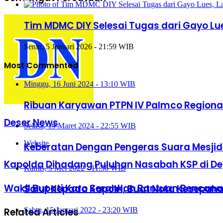
Tim MDMC DIY Selesai Tugas dari Gayo Lu
Senin, 5 Januari 2026 - 21:59 WIB
Most Commented
Minggu, 16 Juni 2024 - 13:10 WIB
Ribuan Karyawan PTPN IV Palmco Regional
Deser News
Selasa, 19 Maret 2024 - 22:55 WIB
Website
Keberatan Dengan Pengeras Suara Mesjid 
Kapolda Dihadang Puluhan Nasabah KSP di De
Kamis, 5 Mei 2022 - 11:56 WIB
Wakil Bupati Karo Serahkan Bantuan Bencana
Salut Kepada Kapolri, Buat Nota Kesepah
Related Articles
Sabtu, 15 Januari 2022 - 23:20 WIB