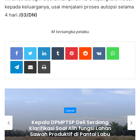
kepada keluarganya, usai menjalani proses autopsi selama
4 hari.(
03/DN)
M tersangka pelaku
LinkedIn
Tumblr
Pinterest
Reddit
VKontakte
WhatsApp
Telegram
Share via Email
Print
Daerah
li Serdang
Wakil Bupati Lepas Gera
fungsi Lahan
Beregu Semarak HUT 
Pantai Labu
Kemerdekaan RI