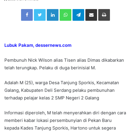
n
Facebook
Twitter
LinkedIn
WhatsApp
Telegram
Share via Email
Print
d
a
n
e
m
Lubuk Pakam, dessernews.com
a
i
Pembunuh Nick Wilson alias Tisen alias Dimas dikabarkan
l
telah terungkap. Pelaku di duga berinisial M.
Adalah M (25), warga Desa Tanjung Sporkis, Kecamatan
Galang, Kabupaten Deli Serdang pelaku pembunuhan
terhadap pelajar kelas 2 SMP Negeri 2 Galang
Informasi diperoleh, M telah menyerahkan diri dengan cara
memberi kabar lokasi persembunyian di Pekan Baru
kepada Kades Tanjung Sporkis, Hartono untuk segera