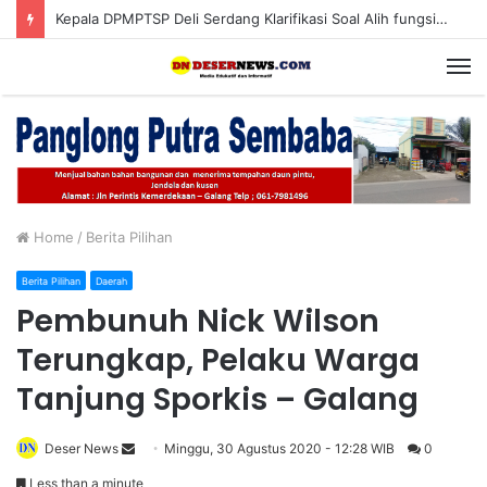
Kepala DPMPTSP Deli Serdang Klarifikasi Soal Alih fungsi Lahan Sawah Produktif di Pantai Labu
M
Home
/
Berita Pilihan
Berita Pilihan
Daerah
Pembunuh Nick Wilson
Terungkap, Pelaku Warga
Tanjung Sporkis – Galang
Deser News
S
Minggu, 30 Agustus 2020 - 12:28 WIB
0
e
Less than a minute