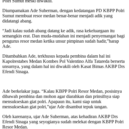
Polri Sumut meski diwakili.
Diumpamakan Ade Suherman, dengan kedatangan PD KBPP Polri
Sumut membuat resor medan benar-benar menjadi adik yang
didatangi abang.
“Jadi kalau sudah abang datang ke adik, rasa kekeluargaan itu
semangkin erat. Dan muda-mudahan ini menjadi penyemangat bagi
pengurus resor medan ketika unsur pimpinan sudah hadir,”harap
Ade.
Ditambahkan Ade, terkhusus kepada pembina dalam hal ini
Kapolrestabes Medan Kombes Pol Valentino Alfa Tatareda berserta
unsurnya, yang dalam hal ini diwakili oleh Kasat Bimas AKBP Drs
Efendi Sinaga.
Ade berkelakar juga. “Kalau KBPP Polri Resor Medan, posisinya
dibawah pembina dan mohon agar diarahkan dan prinsifnya siap
mensukseskan giat polri. Apapaun itu, kami siap untuk
mensukseskan giat polri,”ujar Ade disambut tepuk tangan.
Oleh karenanya, ujar Ade Suherman, atas kehadiran AKBP Drs
Efendi Sinaga yang seyogianya sudah melekat dengan KBPP Polri
Resor Medan.