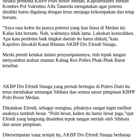
Selaku pembina KBPP Polri Resor Medan, Kapolrestabes Medan
Kombes Pol Valentino Alfa Tatareda mengatakan agar potensi
dimiliki harus digalang dengan terus menjaga kekompakan dan tetap
bersatu.
“Saya rasa kelen itu punya potensi yang luar biasa di Medan ini.
Kalau kita bersatu. Nah, waktunya tidak lama. Lakukan konsolidasi.
Apa kata pembina baik tingkat daerah itu harus diikuti,”kata
Kapolres diwakili Kasat Binmas AKBP Drs Efendi Sinaga.
Meski penuh kelakar dalam penyampaiannya, riuh tepuk tangan
menyambut arahan mantan Kabag Ren Polres Phak-Phak Barat
tersebut.
AKBP Drs Efendi Sinaga yang pernah bertugas di Polres Dairi itu
terus membakar semangat Sibhara dan semua unsur pimpinan KBPP
Polri Resor Medan.
Dikatakan Efendi, sebagai orangtua, pihaknya sangat ingin melihat
anaknya tumbuh besar. “Polri besar, kalien itu harus besar juga,”ujar
Efendi yang langsung disambut tepuk tangan meriah oleh Sibhara
dan unsur pimpinan.
Dikesempatan yang sempit itu, AKBP Drs Efendi Sinaga berharap