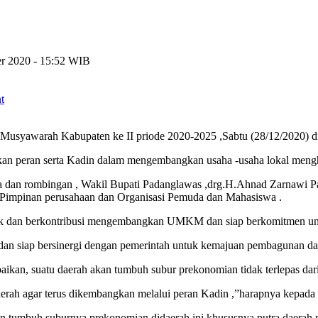
r 2020 - 15:52 WIB
t
Musyawarah Kabupaten ke II priode 2020-2025 ,Sabtu (28/12/2020) d
 peran serta Kadin dalam mengembangkan usaha -usaha lokal menghad
ra dan rombingan , Wakil Bupati Padanglawas ,drg.H.Ahnad Zarnawi 
Pimpinan perusahaan dan Organisasi Pemuda dan Mahasiswa .
ak dan berkontribusi mengembangkan UMKM dan siap berkomitmen unt
n siap bersinergi dengan pemerintah untuk kemajuan pembagunan da
ikan, suatu daerah akan tumbuh subur prekonomian tidak terlepas dari
rah agar terus dikembangkan melalui peran Kadin ,”harapnya kepada p
an tumbuh suburnya prekonomian didaerah ini khususnya putra daerah ma