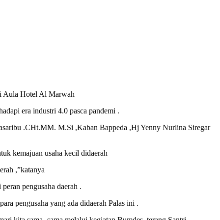
i Aula Hotel Al Marwah
api era industri 4.0 pasca pandemi .
Pasaribu .CHt.MM. M.Si ,Kaban Bappeda ,Hj Yenny Nurlina Siregar
uk kemajuan usaha kecil didaerah
erah ,”katanya
 peran pengusaha daerah .
ara pengusaha yang ada didaerah Palas ini .
ri kita sama -sama melalui kegiatan Bumdes ,terang Santri .