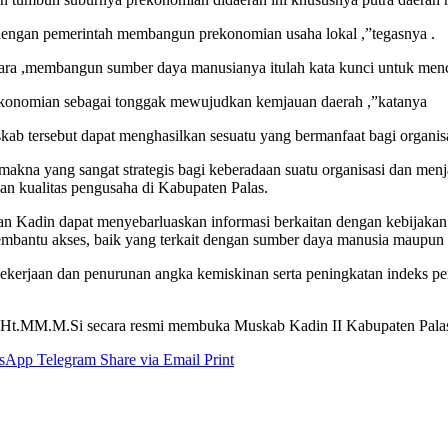
i dengan pemerintah membangun prekonomian usaha lokal ,”tegasnya .
ara ,membangun sumber daya manusianya itulah kata kunci untuk men
ekonomian sebagai tonggak mewujudkan kemjauan daerah ,”katanya
ab tersebut dapat menghasilkan sesuatu yang bermanfaat bagi organ
kna yang sangat strategis bagi keberadaan suatu organisasi dan menj
 kualitas pengusaha di Kabupaten Palas.
kan Kadin dapat menyebarluaskan informasi berkaitan dengan kebija
embantu akses, baik yang terkait dengan sumber daya manusia maupun 
n pekerjaan dan penurunan angka kemiskinan serta peningkatan indek
CHt.MM.M.Si secara resmi membuka Muskab Kadin II Kabupaten Pala
sApp
Telegram
Share via Email
Print