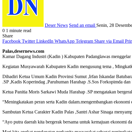
Deser News
Send an email
Senin, 28 Desembe
0
1 minute read
Share
Facebook
Twitter
LinkedIn
WhatsApp
Telegram
Share via Email
Prin
Palas,desernews.com
Kamar Dagang Industri (Kadin ) Kabupaten Padanglawas menggelar 
Kegiatan Musyawarah Kabupaten Kadin mengusung tema , Mingkatkan
Dihadiri Ketua Umum Kadin Provinsi Sumut ,Irfan Iskandar Batuba
.SP ,Kadis Koperindag ,Paruhuman Harahap .S.Sos Forkopimda dan 
Ketua Panitia Moris Sarkawi Muda Harahap .SP mengatakan berger
“Meningkatakan peran serta Kadin dalam.mengembangkan ekonomi da
Sambutan Ketua Carakter Kadin Palas ,Santri Ashar Sinaga menyampa
“Ayo putra daerah kita bergerak bersama untuk kemajuan ekonomi dae
Mari kita angkat pendapatan perkapita masyarakat sebagai peningkat