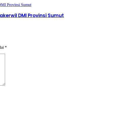
akerwil DMI Provinsi Sumut
dai
*