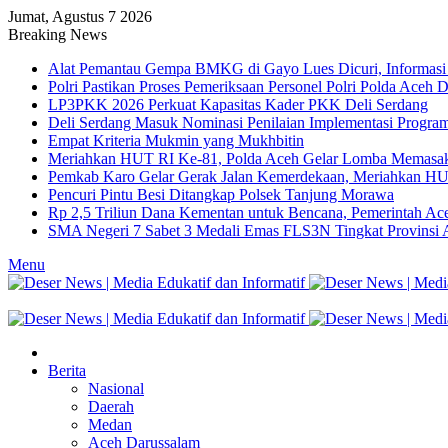
Jumat, Agustus 7 2026
Breaking News
Alat Pemantau Gempa BMKG di Gayo Lues Dicuri, Informasi 
Polri Pastikan Proses Pemeriksaan Personel Polri Polda Aceh 
LP3PKK 2026 Perkuat Kapasitas Kader PKK Deli Serdang
Deli Serdang Masuk Nominasi Penilaian Implementasi Progra
Empat Kriteria Mukmin yang Mukhbitin
Meriahkan HUT RI Ke-81, Polda Aceh Gelar Lomba Memasak
Pemkab Karo Gelar Gerak Jalan Kemerdekaan, Meriahkan HUT
Pencuri Pintu Besi Ditangkap Polsek Tanjung Morawa
Rp 2,5 Triliun Dana Kementan untuk Bencana, Pemerintah Ace
SMA Negeri 7 Sabet 3 Medali Emas FLS3N Tingkat Provinsi
Menu
Berita
Nasional
Daerah
Medan
Aceh Darussalam