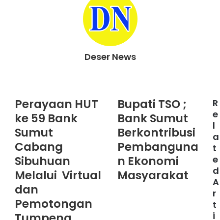
Deser News
W
e
b
Perayaan HUT
Bupati TSO ;
R
s
e
ke 59 Bank
Bank Sumut
i
l
t
Sumut
Berkontribusi
a
e
Cabang
Pembanguna
t
Sibuhuan
n Ekonomi
e
d
Melalui Virtual
Masyarakat
A
dan
r
Pemotongan
t
i
Tumpeng