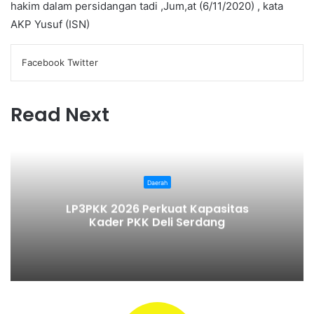
hakim dalam persidangan tadi ,Jum,at (6/11/2020) , kata
AKP Yusuf (ISN)
Facebook
Twitter
L
T
P
R
V
W
T
S
P
i
u
i
e
K
h
e
h
r
n
m
n
d
o
a
l
a
i
k
b
t
d
n
t
e
r
n
Read Next
e
l
e
i
t
s
g
e
t
d
r
r
t
a
A
r
v
I
e
k
p
a
i
n
s
t
p
m
a
t
e
E
Daerah
m
LP3PKK 2026 Perkuat Kapasitas
a
Kader PKK Deli Serdang
i
l