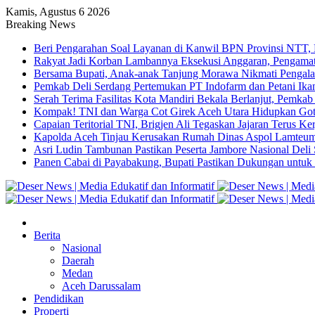
Kamis, Agustus 6 2026
Breaking News
Beri Pengarahan Soal Layanan di Kanwil BPN Provinsi NTT,
Rakyat Jadi Korban Lambannya Eksekusi Anggaran, Pengamat
Bersama Bupati, Anak-anak Tanjung Morawa Nikmati Pengala
Pemkab Deli Serdang Pertemukan PT Indofarm dan Petani Ika
Serah Terima Fasilitas Kota Mandiri Bekala Berlanjut, Pemkab
Kompak! TNI dan Warga Cot Girek Aceh Utara Hidupkan Go
Capaian Teritorial TNI, Brigjen Ali Tegaskan Jajaran Terus Ke
Kapolda Aceh Tinjau Kerusakan Rumah Dinas Aspol Lamteum
Asri Ludin Tambunan Pastikan Peserta Jambore Nasional Deli
Panen Cabai di Payabakung, Bupati Pastikan Dukungan untuk 
Berita
Nasional
Daerah
Medan
Aceh Darussalam
Pendidikan
Properti