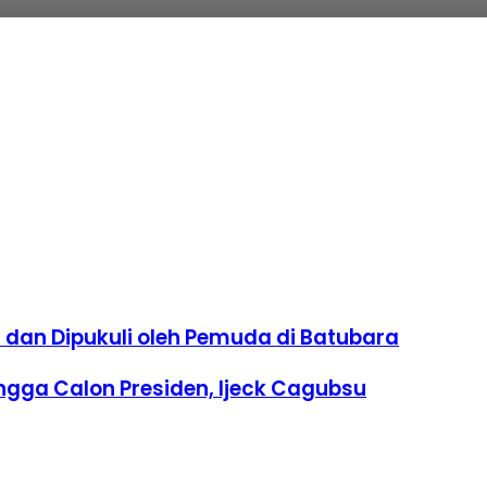
an Petani Ikan, Sengketa Berakhir Damai
lanjut, Pemkab Deli Serdang Siapkan Pengelolaan
dan Dipukuli oleh Pemuda di Batubara
ngga Calon Presiden, Ijeck Cagubsu