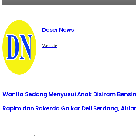
Rabu, 5 Agustus 2026 - 22:06 WIB
Deser News
Pemkab Deli Serdang Pertemukan PT Indofarm d
Website
Rabu, 5 Agustus 2026 - 22:01 WIB
Serah Terima Fasilitas Kota Mandiri Bekala Ber
Wanita Sedang Menyusui Anak Disiram Bensin 
Rapim dan Rakerda Golkar Deli Serdang, Airla