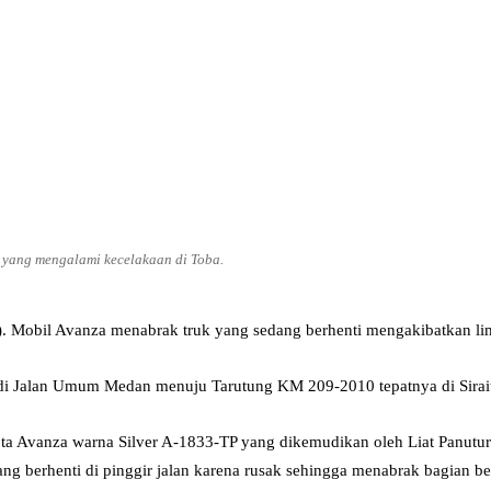
 yang mengalami kecelakaan di Toba.
ut). Mobil Avanza menabrak truk yang sedang berhenti mengakibatkan li
IB di Jalan Umum Medan menuju Tarutung KM 209-2010 tepatnya di Sirai
 Toyota Avanza warna Silver A-1833-TP yang dikemudikan oleh Liat Panu
ng berhenti di pinggir jalan karena rusak sehingga menabrak bagian b