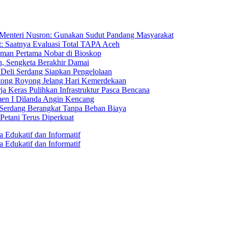
 Menteri Nusron: Gunakan Sudut Pandang Masyarakat
: Saatnya Evaluasi Total TAPA Aceh
man Pertama Nobar di Bioskop
n, Sengketa Berakhir Damai
 Deli Serdang Siapkan Pengelolaan
tong Royong Jelang Hari Kemerdekaan
rja Keras Pulihkan Infrastruktur Pasca Bencana
en I Dilanda Angin Kencang
 Serdang Berangkat Tanpa Beban Biaya
Petani Terus Diperkuat