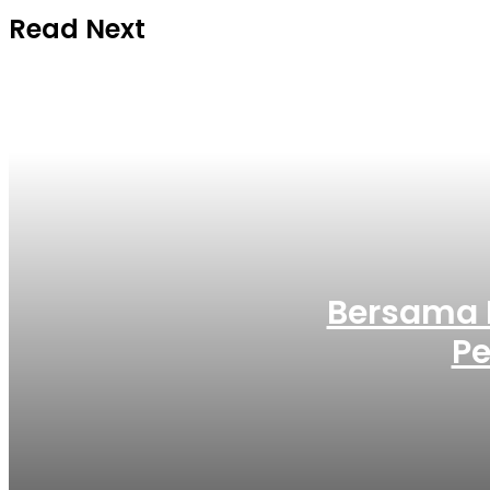
Read Next
Bersama 
Pe
Kamis, 6 Agustus 2026 - 07:33 WIB
Bersama Bupati, Anak-anak Tanjung Morawa N