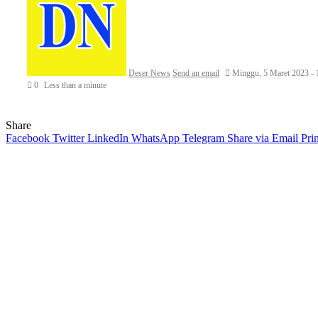
Deser News
Send an email
Minggu, 5 Maret 2023 -
0
Less than a minute
Share
Facebook
Twitter
LinkedIn
WhatsApp
Telegram
Share via Email
Prin