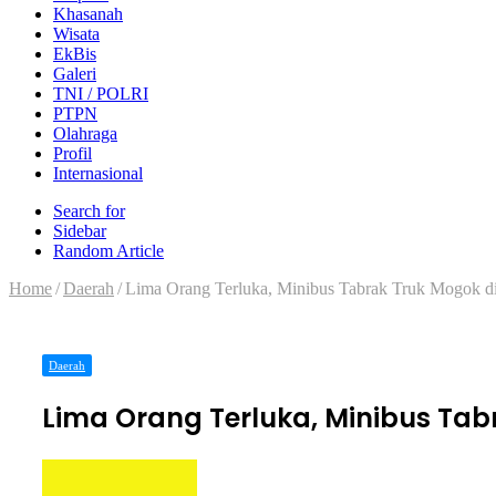
Khasanah
Wisata
EkBis
Galeri
TNI / POLRI
PTPN
Olahraga
Profil
Internasional
Search for
Sidebar
Random Article
Home
/
Daerah
/
Lima Orang Terluka, Minibus Tabrak Truk Mogok d
Daerah
Lima Orang Terluka, Minibus Tab