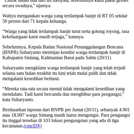
“Listrik sudah dua hari ini menyala, sebelumnya kami pakai genset
secara swadaya,” ujarnya.
Wahyu mengatakan warga yang terdampak banjir di RT 05 sekitar
50 persen dari 71 kepala keluarga.
“Warga yang tidak terdampak banjir turut serta gotong royong, rasa
kekeluargaan kami masih terjaga,” katanya.
Sebelumnya, Kepala Badan Nasional Penanggulangan Bencana
(BNPB) Suharyanto meninjau kondisi warga terdampak banjir di
Kabupaten Sintang, Kalimantan Barat pada Sabtu (20/11)
Suharyanto mengklaim warga terdampak banjir yang telah terjadi
selama satu bulan terakhir itu kini telah mulai pulih dan tidak
mengalami kesedihan berlarut.
“Mereka rata-rata secara mental tidak mengalami kesedihan yang
mendalam. Tadi kami bercanda dan menghibur para pengungsi,”
kata Suharyanto.
Berdasarkan laporan dari BNPB per Jumat (20/11), sebanyak 4.901
atau 18.997 warga Sintang masih harus mengungsi. Para pengungsi
itu tinggal tersebar di 103 lokasi pengungsian yang ada di tiga
kecamatan.
(cnn/DN)