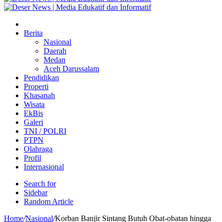
Berita
Nasional
Daerah
Medan
Aceh Darussalam
Pendidikan
Properti
Khasanah
Wisata
EkBis
Galeri
TNI / POLRI
PTPN
Olahraga
Profil
Internasional
Search for
Sidebar
Random Article
Home
/
Nasional
/
Korban Banjir Sintang Butuh Obat-obatan hingga