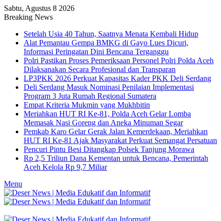
Sabtu, Agustus 8 2026
Breaking News
Setelah Usia 40 Tahun, Saatnya Menata Kembali Hidup
Alat Pemantau Gempa BMKG di Gayo Lues Dicuri,
Informasi Peringatan Dini Bencana Terganggu
Polri Pastikan Proses Pemeriksaan Personel Polri Polda Aceh
Dilaksanakan Secara Profesional dan Transparan
LP3PKK 2026 Perkuat Kapasitas Kader PKK Deli Serdang
Deli Serdang Masuk Nominasi Penilaian Implementasi
Program 3 Juta Rumah Regional Sumatera
Empat Kriteria Mukmin yang Mukhbitin
Meriahkan HUT RI Ke-81, Polda Aceh Gelar Lomba
Memasak Nasi Goreng dan Aneka Minuman Segar
Pemkab Karo Gelar Gerak Jalan Kemerdekaan, Meriahkan
HUT RI Ke-81 Ajak Masyarakat Perkuat Semangat Persatuan
Pencuri Pintu Besi Ditangkap Polsek Tanjung Morawa
Rp 2,5 Triliun Dana Kementan untuk Bencana, Pemerintah
Aceh Kelola Rp 9,7 Miliar
Menu