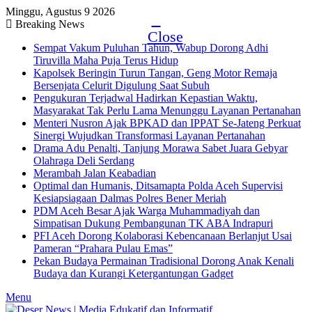
Minggu, Agustus 9 2026
Breaking News
Close
Sempat Vakum Puluhan Tahun, Wabup Dorong Adhi
Tiruvilla Maha Puja Terus Hidup
Kapolsek Beringin Turun Tangan, Geng Motor Remaja
Bersenjata Celurit Digulung Saat Subuh
Pengukuran Terjadwal Hadirkan Kepastian Waktu,
Masyarakat Tak Perlu Lama Menunggu Layanan Pertanahan
Menteri Nusron Ajak BPKAD dan IPPAT Se-Jateng Perkuat
Sinergi Wujudkan Transformasi Layanan Pertanahan
Drama Adu Penalti, Tanjung Morawa Sabet Juara Gebyar
Olahraga Deli Serdang
Merambah Jalan Keabadian
Optimal dan Humanis, Ditsamapta Polda Aceh Supervisi
Kesiapsiagaan Dalmas Polres Bener Meriah
PDM Aceh Besar Ajak Warga Muhammadiyah dan
Simpatisan Dukung Pembangunan TK ABA Indrapuri
PFI Aceh Dorong Kolaborasi Kebencanaan Berlanjut Usai
Pameran “Prahara Pulau Emas”
Pekan Budaya Permainan Tradisional Dorong Anak Kenali
Budaya dan Kurangi Ketergantungan Gadget
Menu