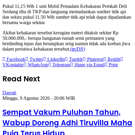
Pukul 11,15 Wib 1 unit Mobil Pemadam Kebakaran Pemkab Deli
Serdang tiba di TKP dan langsung memadamkan sumber titik api
dan sekira pukul 11.50 Wib sumber titik api telah dapat dipadamkan
bersama warga sekitar.
Akibat kebakaran tersebut kerugian materi ditaksir sekitar Rp
50.000.000,- berupa bangunan rumah semi permanen yang
berdinding tepas dan beratapkan seng namun tidak ada korban jiwa
dalam peristiwa kebakaran tersebut.
(tp/DN)
Facebook
Twitter
LinkedIn
Tumblr
Pinterest
Reddit
VKontakte
WhatsApp
Telegram
Share via Email
Print
Read Next
Daerah
Minggu, 9 Agustus 2026 - 20:06 WIB
Sempat Vakum Puluhan Tahun,
Wabup Dorong Adhi Tiruvilla Maha
Puja Terus Hidup