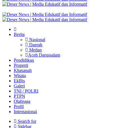
Berita
Nasional
Daerah
Medan
Aceh Darussalam
Pendidikan
Properti
Khasanah
Wisata
EkBis
Galeri
TNI / POLRI
PTPN
Olahraga
Profil
Internasional
Search for
Sidebar