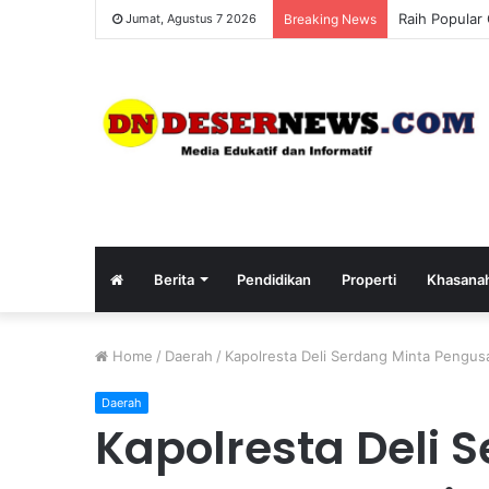
Masyarakat D
Jumat, Agustus 7 2026
Breaking News
Berita
Pendidikan
Properti
Khasana
Home
/
Daerah
/
Kapolresta Deli Serdang Minta Pengusa
Daerah
Kapolresta Deli 