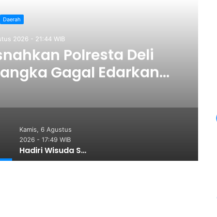
Daerah
stus 2026 - 21:44 WIB
snahkan Polresta Deli
sangka Gagal Edarkan
osis Narkoba
Kamis, 6 Agustus
2026 - 17:49 WIB
Hadiri Wisuda Sarjana Universitas Quality Berastagi, Bupati Karo: Ingat Kerja Keras dan Pengorbanan Orang Tua