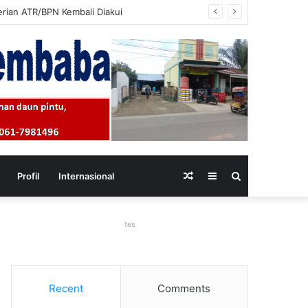
erjadwal
Random
Sidebar
Search
Profil
Internasional
Article
for
tes
Recent
Comments