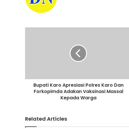
e
b
s
i
t
e
Bupati Karo Apresiasi Polres Karo Dan
Forkopimda Adakan Vaksinasi Massal
Kepada Warga
Related Articles