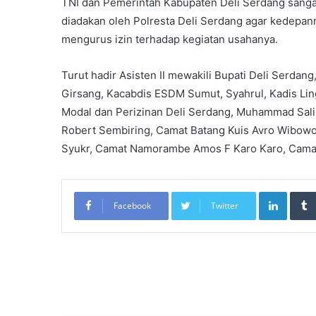
TNI dan Pemerintah Kabupaten Deli Serdang sanga
diadakan oleh Polresta Deli Serdang agar kedepa
mengurus izin terhadap kegiatan usahanya.
Turut hadir Asisten II mewakili Bupati Deli Serda
Girsang, Kacabdis ESDM Sumut, Syahrul, Kadis Li
Modal dan Perizinan Deli Serdang, Muhammad Salim
Robert Sembiring, Camat Batang Kuis Avro Wibowo,
Syukr, Camat Namorambe Amos F Karo Karo, Camat
LinkedIn
Facebook
Twitter
Re