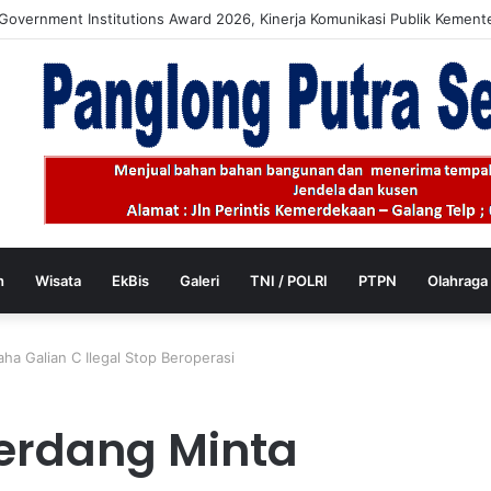
apat Jadwal Ukur Tanah yang Lebih Jelas Berkat Layanan Pengukuran T
h
Wisata
EkBis
Galeri
TNI / POLRI
PTPN
Olahraga
ha Galian C Ilegal Stop Beroperasi
Serdang Minta