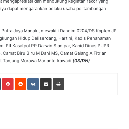
t mengapresiasi dan mendukung kegiatan rakor yang
nnya dapat mengarahkan pelaku usaha pertambangan
ng, Putra Jaya Manalu, mewakili Dandim 0204/DS Kapten JP
ngkungan Hidup Deliserdang, Hartini, Kadis Penanaman
, Plt Kasatpol PP Darwin Sianipar, Kabid Dinas PUPR
 Camat Biru Biru M Dani MS, Camat Galang A Fitrian
 Tanjung Morawa Marianto Irawadi.
(03/DN)
Tumblr
Pinterest
Reddit
VKontakte
Share via Email
Print
ad Next