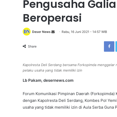
Pengusaha Galian
Beroperasi
Deser News
S
Rabu, 16 Juni 2021 - 14:57 WIB
e
Facebook
n
Share
d
a
n
Kapolresta Deli Serdang bersama Forkopimda menggelar r
e
pelaku usaha yang tidak memiliki izin
m
Lb Pakam, desernews.com
a
i
Forum Komunikasi Pimpinan Daerah (Forkopimda) K
l
dengan Kapolresta Deli Serdang, Kombes Pol Yemi 
usaha yang tidak memiliki izin di Aula Serba Guna P