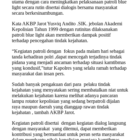
utama dengan cara meningkatkan pelaksanaan patroli blue
light secara rutin disertai dialogis bersama masyarakat
secara berkesinambungan.
Kata AKBP Jarot Yusviq Andito .SIK. jebolan Akademi
Kepolisian Tahun 1999 dengan rutinitas dilaksanakan
patroli blue light akan memberikan dampak positif
terhadap pencegahan tindak kejahatan.
“Kegiatan patroli dengan fokus pada malam hari sebagai
tanda kehadiran polri ,dapat mencegah terjadinya tindak
pidana yang menjadi ancaman terhadap situasi kamtibmas
yang kondusif,”tutur Kapolres yang selalu ramah terhadap
masyarakat dan insan pers.
Sudah banyak pengakuan dari para pelaku tindak
kejahatan yang menyatakan sering membatalkan niat untuk
melakukan kejahatan karena melihat adanya pancaran
lampu rotator kepolisian yang sedang berpatroli dijalan
raya maupun daerah yang dianggap rawan tindak
kejahatan , tambah AKBP Jarot.
Kegiatan patroli disertai dengan kegiatan dialog langsung
dengan masyarakat yang ditemui, dapat memberikan
kontribusi yang bermanfaat untuk peran serta masyarakat
dalam membantu pihak kepolisian menjaga kamtibmas