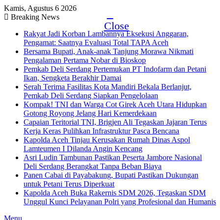
Kamis, Agustus 6 2026
Breaking News
Close
Rakyat Jadi Korban Lambannya Eksekusi Anggaran,
Pengamat: Saatnya Evaluasi Total TAPA Aceh
Bersama Bupati, Anak-anak Tanjung Morawa Nikmati
Pengalaman Pertama Nobar di Bioskop
Pemkab Deli Serdang Pertemukan PT Indofarm dan Petani
Ikan, Sengketa Berakhir Damai
Serah Terima Fasilitas Kota Mandiri Bekala Berlanjut,
Pemkab Deli Serdang Siapkan Pengelolaan
Kompak! TNI dan Warga Cot Girek Aceh Utara Hidupkan
Gotong Royong Jelang Hari Kemerdekaan
Capaian Teritorial TNI, Brigjen Ali Tegaskan Jajaran Terus
Kerja Keras Pulihkan Infrastruktur Pasca Bencana
Kapolda Aceh Tinjau Kerusakan Rumah Dinas Aspol
Lamteumen I Dilanda Angin Kencang
Asri Ludin Tambunan Pastikan Peserta Jambore Nasional
Deli Serdang Berangkat Tanpa Beban Biaya
Panen Cabai di Payabakung, Bupati Pastikan Dukungan
untuk Petani Terus Diperkuat
Kapolda Aceh Buka Rakernis SDM 2026, Tegaskan SDM
Unggul Kunci Pelayanan Polri yang Profesional dan Humanis
Menu