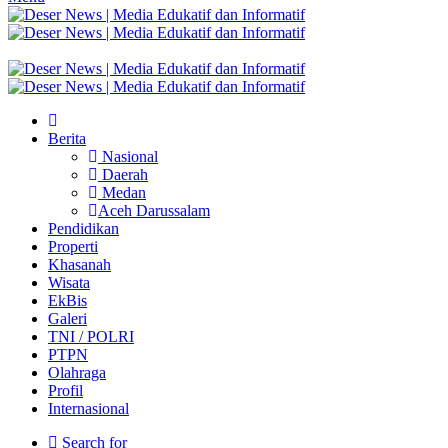
Berita
Nasional
Daerah
Medan
Aceh Darussalam
Pendidikan
Properti
Khasanah
Wisata
EkBis
Galeri
TNI / POLRI
PTPN
Olahraga
Profil
Internasional
Search for