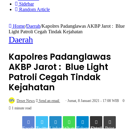
Sidebar
Random Article
Home
/
Daerah
/
Kapolres Padanglawas AKBP Jarot : Blue
Light Patroli Cegah Tindak Kejahatan
Daerah
Kapolres Padanglawas
AKBP Jarot : Blue Light
Patroli Cegah Tindak
Kejahatan
Deser News
Send an email
Jumat, 8 Januari 2021 - 17:08 WIB
0
1 minute read
Facebook
Twitter
LinkedIn
WhatsApp
Telegram
Share via Email
Print