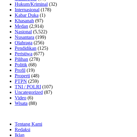
Hukum/Kriminal
(32)
Internasional
(178)
Kabar Duka
(1)
Khasanah
(97)
Medan
(2,914)
Nasional
(5,522)
Nusantara
(199)
Olahraga
(256)
Pendidikan
(125)
Peristiwa
(677)
Pilihan
(278)
Politik
(68)
Profil
(19)
Properti
(48)
PTPN
(259)
TNI / POLRI
(107)
Uncategorized
(87)
Video
(6)
Wisata
(88)
Tentang Kami
Redaksi
Iklan