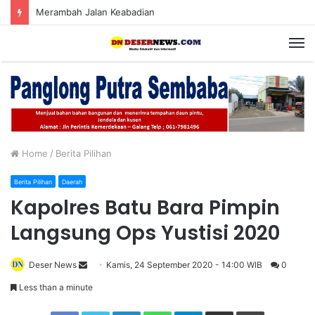
Merambah Jalan Keabadian
M
Home
/
Berita Pilihan
Berita Pilihan
Daerah
Kapolres Batu Bara Pimpin
Langsung Ops Yustisi 2020
Deser News
S
Kamis, 24 September 2020 - 14:00 WIB
0
e
Less than a minute
n
Facebook
Twitter
LinkedIn
WhatsApp
Telegram
Share via Email
Print