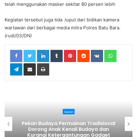
telah menggunakan masker sekitar 80 persen lebih
Kegiatan tersebut juga tida .luput dari bidikan kamera
wartawan dari berbagai media mitra Polres Batu Bara.
(rudi/03/DN)
LinkedIn
Tumblr
Pinterest
Reddit
VKontakte
WhatsApp
Telegram
Share via Email
Print
Daerah
Bupati Karo Serahkan Surat
onal
Pernyataan Resmi Penyerahan Aset
n
RSUD Kabanjahe ke Moderamen
et