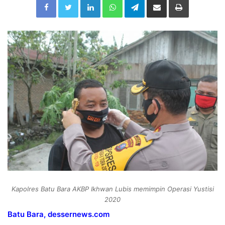
d
a
n
e
m
a
i
l
Kapolres Batu Bara AKBP Ikhwan Lubis memimpin Operasi Yustisi
2020
Batu Bara, dessernews.com