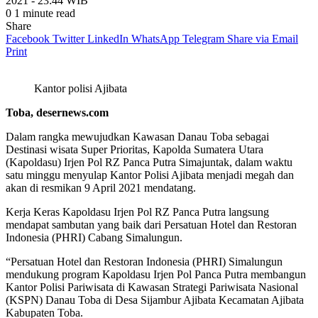
2021 - 23:44 WIB
0
1 minute read
Share
Facebook
Twitter
LinkedIn
WhatsApp
Telegram
Share via Email
Print
Kantor polisi Ajibata
Toba, desernews.com
Dalam rangka mewujudkan Kawasan Danau Toba sebagai
Destinasi wisata Super Prioritas, Kapolda Sumatera Utara
(Kapoldasu) Irjen Pol RZ Panca Putra Simajuntak, dalam waktu
satu minggu menyulap Kantor Polisi Ajibata menjadi megah dan
akan di resmikan 9 April 2021 mendatang.
Kerja Keras Kapoldasu Irjen Pol RZ Panca Putra langsung
mendapat sambutan yang baik dari Persatuan Hotel dan Restoran
Indonesia (PHRI) Cabang Simalungun.
“Persatuan Hotel dan Restoran Indonesia (PHRI) Simalungun
mendukung program Kapoldasu Irjen Pol Panca Putra membangun
Kantor Polisi Pariwisata di Kawasan Strategi Pariwisata Nasional
(KSPN) Danau Toba di Desa Sijambur Ajibata Kecamatan Ajibata
Kabupaten Toba.