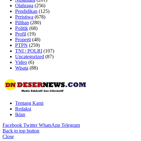
Olahraga
(256)
Pendidikan
(125)
Peristiwa
(678)
Pilihan
(280)
Politik
(68)
Profil
(19)
Properti
(48)
PTPN
(259)
TNI / POLRI
(107)
Uncategorized
(87)
Video
(6)
Wisata
(88)
Tentang Kami
Redaksi
Iklan
Facebook
Twitter
WhatsApp
Telegram
Back to top button
Close