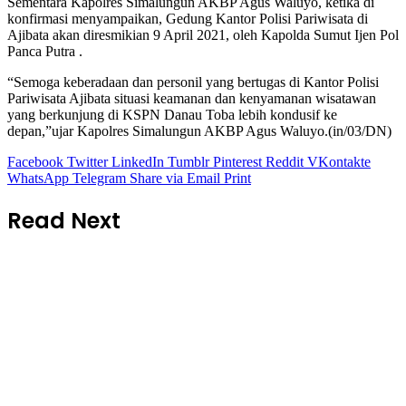
Sementara Kapolres Simalungun AKBP Agus Waluyo, ketika di
konfirmasi menyampaikan, Gedung Kantor Polisi Pariwisata di
Ajibata akan diresmikian 9 April 2021, oleh Kapolda Sumut Ijen Pol
Panca Putra .
“Semoga keberadaan dan personil yang bertugas di Kantor Polisi
Pariwisata Ajibata situasi keamanan dan kenyamanan wisatawan
yang berkunjung di KSPN Danau Toba lebih kondusif ke
depan,”ujar Kapolres Simalungun AKBP Agus Waluyo.(in/03/DN)
Facebook
Twitter
LinkedIn
Tumblr
Pinterest
Reddit
VKontakte
WhatsApp
Telegram
Share via Email
Print
Read Next