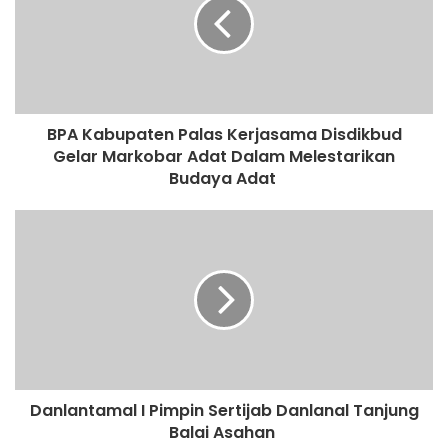
t
e
BPA Kabupaten Palas Kerjasama Disdikbud
Gelar Markobar Adat Dalam Melestarikan
Budaya Adat
Danlantamal I Pimpin Sertijab Danlanal Tanjung
Balai Asahan