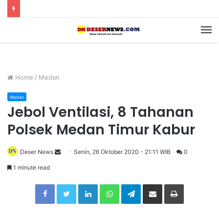
M
Home
/
Medan
Medan
Jebol Ventilasi, 8 Tahanan
Polsek Medan Timur Kabur
Deser News
S
Senin, 26 Oktober 2020 - 21:11 WIB
0
e
1 minute read
n
Facebook
Twitter
LinkedIn
WhatsApp
Telegram
Share via Email
Print
d
a
n