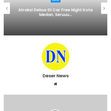
Medan
Atraksi Debus Di Car Free Night Kota
Medan, Seruuu…
Deser News
W
e
b
s
i