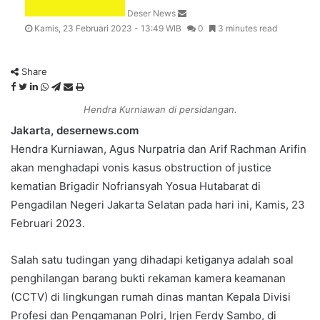
Deser News
e
Kamis, 23 Februari 2023 - 13:49 WIB
0
3 minutes read
m
a
i
Share
l
F
T
L
W
T
S
P
a
w
i
h
e
h
r
Hendra Kurniawan di persidangan.
c
i
n
a
l
a
i
Jakarta, desernews.com
e
t
k
t
e
r
n
b
t
e
s
g
e
t
Hendra Kurniawan, Agus Nurpatria dan Arif Rachman Arifin
o
e
d
A
r
v
akan menghadapi vonis kasus obstruction of justice
o
r
I
p
a
i
kematian Brigadir Nofriansyah Yosua Hutabarat di
k
n
p
m
a
Pengadilan Negeri Jakarta Selatan pada hari ini, Kamis, 23
E
m
Februari 2023.
a
i
Salah satu tudingan yang dihadapi ketiganya adalah soal
l
penghilangan barang bukti rekaman kamera keamanan
(CCTV) di lingkungan rumah dinas mantan Kepala Divisi
Profesi dan Pengamanan Polri, Irjen Ferdy Sambo, di