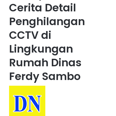
Cerita Detail
Penghilangan
CCTV di
Lingkungan
Rumah Dinas
Ferdy Sambo
S
e
n
d
a
n