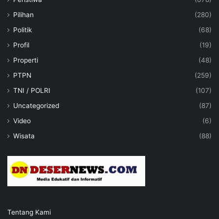
Pilihan
(280)
Politik
(68)
Profil
(19)
Properti
(48)
PTPN
(259)
TNI / POLRI
(107)
Uncategorized
(87)
Video
(6)
Wisata
(88)
Tentang Kami