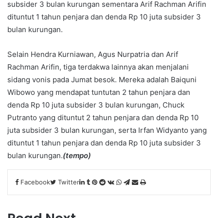
subsider 3 bulan kurungan sementara Arif Rachman Arifin
dituntut 1 tahun penjara dan denda Rp 10 juta subsider 3
bulan kurungan.
Selain Hendra Kurniawan, Agus Nurpatria dan Arif
Rachman Arifin, tiga terdakwa lainnya akan menjalani
sidang vonis pada Jumat besok. Mereka adalah Baiquni
Wibowo yang mendapat tuntutan 2 tahun penjara dan
denda Rp 10 juta subsider 3 bulan kurungan, Chuck
Putranto yang dituntut 2 tahun penjara dan denda Rp 10
juta subsider 3 bulan kurungan, serta Irfan Widyanto yang
dituntut 1 tahun penjara dan denda Rp 10 juta subsider 3
bulan kurungan.
(tempo)
Facebook
Twitter
L
T
P
R
V
W
T
S
P
i
u
i
e
K
h
e
h
r
n
m
n
d
o
a
l
a
i
k
b
t
d
n
t
e
r
n