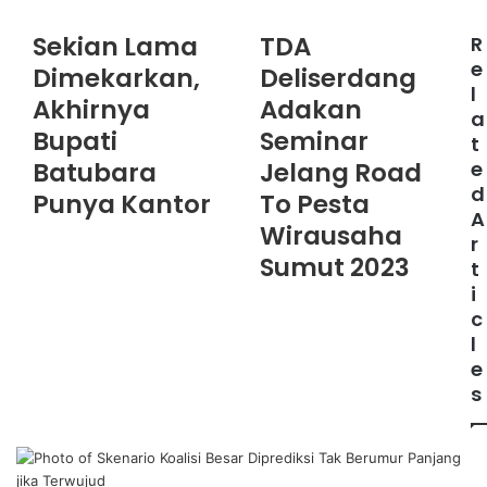
e
b
Sekian Lama
TDA
R
s
e
Dimekarkan,
Deliserdang
i
l
Akhirnya
Adakan
t
a
e
Bupati
Seminar
t
Batubara
Jelang Road
e
d
Punya Kantor
To Pesta
A
Wirausaha
r
Sumut 2023
t
i
c
l
e
s