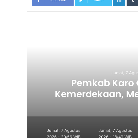
Re
Jumat, 7 Agu
n
Pemkab Karo G
Kemerdekaan, Mer
Ajak Masyaraka
Per
Jumat, 7 Agustus
Jumat, 7 Agustus
2026 - 20:56 WIB
2026 - 18:49 WIB