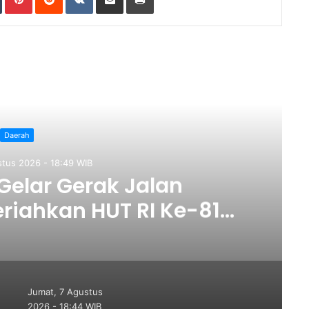
ad Next
Daerah
stus 2026 - 18:49 WIB
elar Gerak Jalan
iahkan HUT RI Ke-81
t Perkuat Semangat
satuan
Jumat, 7 Agustus
2026 - 18:44 WIB