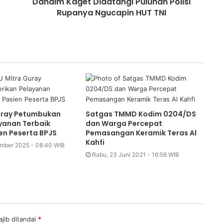
Dandim Kaget Didatangi Puluhan Polisi
Rupanya Ngucapin HUT TNI
uray Petumbukan
Satgas TMMD Kodim 0204/DS
yanan Terbaik
dan Warga Percepat
en Peserta BPJS
Pemasangan Keramik Teras Al
Kahfi
ember 2025 - 08:40 WIB
Rabu, 23 Juni 2021 - 16:56 WIB
jib ditandai
*