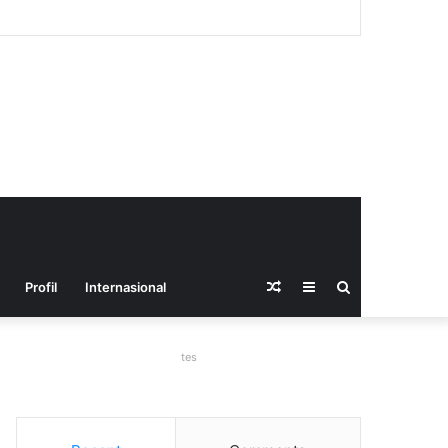
Random
Sidebar
Search
Profil
Internasional
Article
for
tes