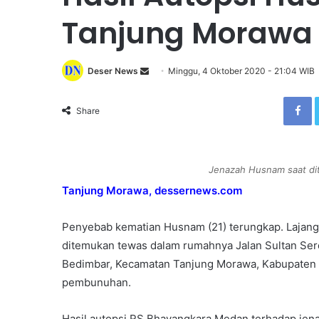
Tanjung Morawa
Deser News
S
Minggu, 4 Oktober 2020 - 21:04 WIB
e
Facebook
n
Share
d
a
n
Jenazah Husnam saat di
e
Tanjung Morawa, dessernews.com
m
a
i
Penyebab kematian Husnam (21) terungkap. Lajang
l
ditemukan tewas dalam rumahnya Jalan Sultan Ser
Bedimbar, Kecamatan Tanjung Morawa, Kabupaten D
pembunuhan.
Hasil autopsi RS Bhayangkara Medan terhadap je