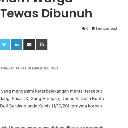
 Tewas Dibunuh
0
1 minute read
Twitter
LinkedIn
Share via Email
Print
temukan tewas di kamar tidurnya
 yang mengalami keterbelakangan mental tersebut
dang, Pasar IX, Gang Harapan, Dusun V, Desa Buntu
eli Serdang pada Kamis (1/10/20) ternyata korban
nazah Husnam yang tewas diduga dibunuh perampok