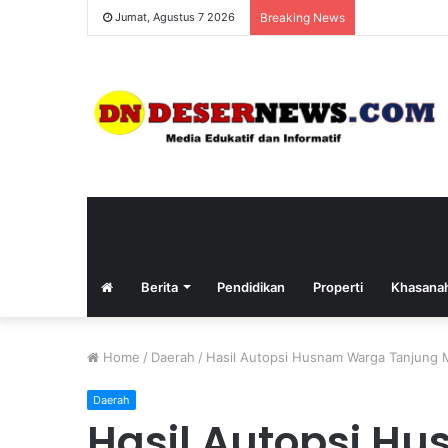
Jumat, Agustus 7 2026
Breaking News
Berita
Pendidikan
Properti
Khasana
Home
/
Daerah
/
Hasil Autopsi Husnam Warga Tanjung
Daerah
Hasil Autopsi H