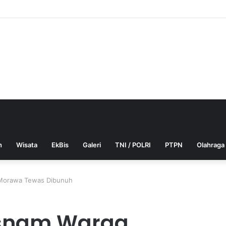
h
Wisata
EkBis
Galeri
TNI / POLRI
PTPN
Olahraga
 Morawa Tewas Dibunuh
usnam Warga