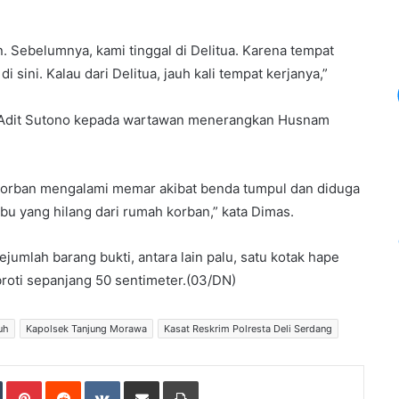
n. Sebelumnya, kami tinggal di Delitua. Karena tempat
 sini. Kalau dari Delitua, jauh kali tempat kerjanya,”
s Adit Sutono kepada wartawan menerangkan Husnam
korban mengalami memar akibat benda tumpul dan diduga
u yang hilang dari rumah korban,” kata Dimas.
umlah barang bukti, antara lain palu, satu kotak hape
roti sepanjang 50 sentimeter.(03/DN)
uh
Kapolsek Tanjung Morawa
Kasat Reskrim Polresta Deli Serdang
Tumblr
Pinterest
Reddit
VKontakte
Share via Email
Print