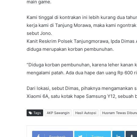
main game.
Kami tinggal di kontrakan ini lebih kurang dua tahu
kerja kami di Tanjung Morawa, maka kami ngontrak di
sebut Jono.
Kanit Reskrim Polsek Tanjungmorawa, Ipda Dima
diduga merupakan korban pembunuhan.
“Diduga korban pembunuhan, karena leher kanan 
mengalami patah. Ada dua hape dan uang Rp 600 rib
Dari lokasi, sebut Dimas, pihaknya mengamankan sej
Xiaomi 6A, satu kotak hape Samsung Y12, sebuah b
Tags
AKP Sawangin
Hasil Autopsi
Husnam Tewas Dibun
LinkedIn
Facebook
Twitter