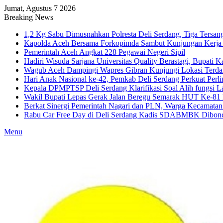
Jumat, Agustus 7 2026
Breaking News
1,2 Kg Sabu Dimusnahkan Polresta Deli Serdang, Tiga Tersa
Kapolda Aceh Bersama Forkopimda Sambut Kunjungan Kerja W
Pemerintah Aceh Angkat 228 Pegawai Negeri Sipil
Hadiri Wisuda Sarjana Universitas Quality Berastagi, Bupati 
Wagub Aceh Dampingi Wapres Gibran Kunjungi Lokasi Terda
Hari Anak Nasional ke-42, Pemkab Deli Serdang Perkuat Per
Kepala DPMPTSP Deli Serdang Klarifikasi Soal Alih fungsi L
Wakil Bupati Lepas Gerak Jalan Beregu Semarak HUT Ke-81
Berkat Sinergi Pemerintah Nagari dan PLN, Warga Kecamatan
Rabu Car Free Day di Deli Serdang Kadis SDABMBK Dibon
Menu