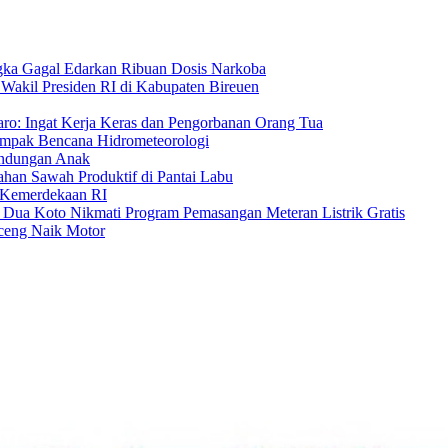
ngka Gagal Edarkan Ribuan Dosis Narkoba
akil Presiden RI di Kabupaten Bireuen
Karo: Ingat Kerja Keras dan Pengorbanan Orang Tua
mpak Bencana Hidrometeorologi
lindungan Anak
ahan Sawah Produktif di Pantai Labu
 Kemerdekaan RI
 Dua Koto Nikmati Program Pemasangan Meteran Listrik Gratis
ceng Naik Motor