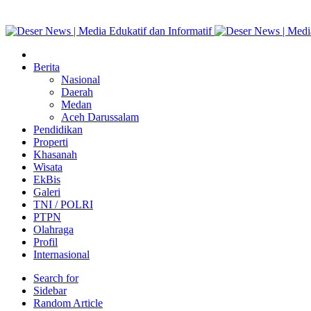
Berita
Nasional
Daerah
Medan
Aceh Darussalam
Pendidikan
Properti
Khasanah
Wisata
EkBis
Galeri
TNI / POLRI
PTPN
Olahraga
Profil
Internasional
Search for
Sidebar
Random Article