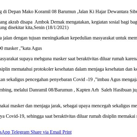
g di Depan Mako Koramil 08 Barumun ,Jalan Ki Hajar Dewantara Si
 akrab disapa Ambok Demak mengatakan, kegiatan sosial bagi bagi m
ng disekitar kita,Senin (18/1/2021)
a jalan dengan tujuan meningkatkan kepedulian masyarakat untuk mema
00 masker ,”kata Agus
yarakat supaya mebguna masker saat beraktivitas diluar rumah karena 
plin mematahui protokoler kesehatan dalam menjaga kesehatan dan kes
kan sekaligus pencegahan penyebaran Covid -19 ,”imbau Agus menga
ing, melalui Danramil 08/Barumun , Kapten Arh Saleh Hasibuan jug
kai masker dan menjaga jarak, sebagai upaya mencegah sekaligus memu
 Covid-19, sehingga saat beraktivitas diluar rumah disiplin memakai 
sApp
Telegram
Share via Email
Print