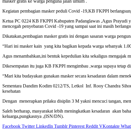
masker gratis ke warga penguna jalan umum .
Kegiatan pembagian masker peduli Covid -19,KB FKPPI berlangsun
Ketua PC 0224 KB FKPPI Kabupaten Padanglawas ,Agus Prayudi yang
mencegah penyebaran Covid -19 yang sampai saat ini masih berlangsu
Dikatakan,pembagian masker gratis ini dengan sasaran warga pengun
“Hari ini masker kain yang kita bagikan kepada warga sebanyak 1.0
Agus menambahkan,ini bentuk kepedulian kita sekaligus mengajak mas
Dikesempatan itu juga KB FKPPI mengimbau ,warga supaya tetap disi
“Mari kita budayakan gunakan masker secara kesadaran dalam mene
Sementara Dandim Kodim 0212/TS, Letkol Inf. Rooy Chandra Sihomb
kesehatan
Dengan menerapkan prilaku disiplin 3 M yakni mencuci tangan, mema
Saleh berharap, masyarakat lebih meningkatkan kesadaran akan bahaya
keluarga,pungkasnya ,(ISN/DN).
Facebook
Twitter
LinkedIn
Tumblr
Pinterest
Reddit
VKontakte
What