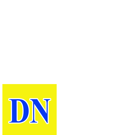
Sabtu, 8 Agustus 2026 - 17:27
WIB
Pekan Budaya
Permainan
Tradisional Dorong
Anak Kenali Budaya
dan Kurangi
Ketergantungan
Gadget