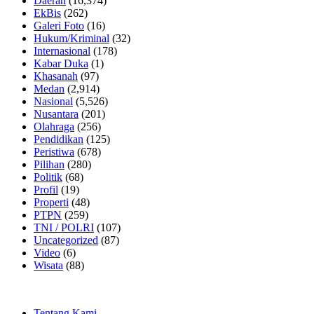
Daerah
(16,374)
EkBis
(262)
Galeri Foto
(16)
Hukum/Kriminal
(32)
Internasional
(178)
Kabar Duka
(1)
Khasanah
(97)
Medan
(2,914)
Nasional
(5,526)
Nusantara
(201)
Olahraga
(256)
Pendidikan
(125)
Peristiwa
(678)
Pilihan
(280)
Politik
(68)
Profil
(19)
Properti
(48)
PTPN
(259)
TNI / POLRI
(107)
Uncategorized
(87)
Video
(6)
Wisata
(88)
Tentang Kami