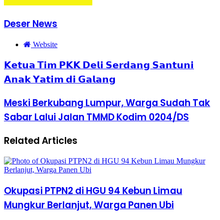
Deser News
Website
𝗞𝗲𝘁𝘂𝗮 𝗧𝗶𝗺 𝗣𝗞𝗞 𝗗𝗲𝗹𝗶 𝗦𝗲𝗿𝗱𝗮𝗻𝗴 𝗦𝗮𝗻𝘁𝘂𝗻𝗶
𝗔𝗻𝗮𝗸 𝗬𝗮𝘁𝗶𝗺 𝗱𝗶 𝗚𝗮𝗹𝗮𝗻𝗴
Meski Berkubang Lumpur, Warga Sudah Tak
Sabar Lalui Jalan TMMD Kodim 0204/DS
Related Articles
Okupasi PTPN2 di HGU 94 Kebun Limau
Mungkur Berlanjut, Warga Panen Ubi