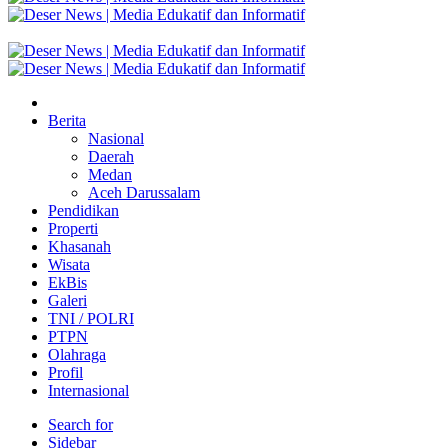
Berita
Nasional
Daerah
Medan
Aceh Darussalam
Pendidikan
Properti
Khasanah
Wisata
EkBis
Galeri
TNI / POLRI
PTPN
Olahraga
Profil
Internasional
Search for
Sidebar