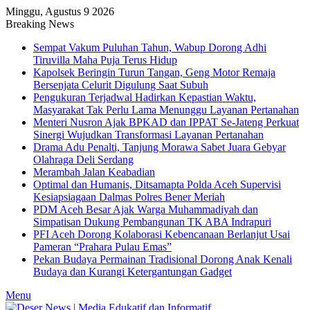
Minggu, Agustus 9 2026
Breaking News
Sempat Vakum Puluhan Tahun, Wabup Dorong Adhi
Tiruvilla Maha Puja Terus Hidup
Kapolsek Beringin Turun Tangan, Geng Motor Remaja
Bersenjata Celurit Digulung Saat Subuh
Pengukuran Terjadwal Hadirkan Kepastian Waktu,
Masyarakat Tak Perlu Lama Menunggu Layanan Pertanahan
Menteri Nusron Ajak BPKAD dan IPPAT Se-Jateng Perkuat
Sinergi Wujudkan Transformasi Layanan Pertanahan
Drama Adu Penalti, Tanjung Morawa Sabet Juara Gebyar
Olahraga Deli Serdang
Merambah Jalan Keabadian
Optimal dan Humanis, Ditsamapta Polda Aceh Supervisi
Kesiapsiagaan Dalmas Polres Bener Meriah
PDM Aceh Besar Ajak Warga Muhammadiyah dan
Simpatisan Dukung Pembangunan TK ABA Indrapuri
PFI Aceh Dorong Kolaborasi Kebencanaan Berlanjut Usai
Pameran “Prahara Pulau Emas”
Pekan Budaya Permainan Tradisional Dorong Anak Kenali
Budaya dan Kurangi Ketergantungan Gadget
Menu