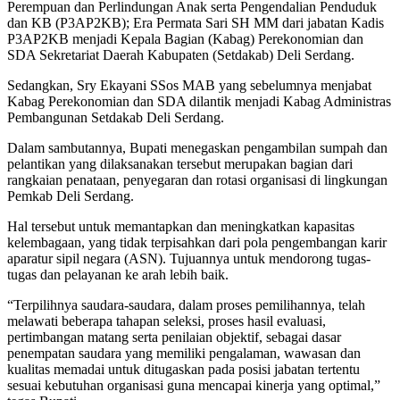
Perempuan dan Perlindungan Anak serta Pengendalian Penduduk
dan KB (P3AP2KB); Era Permata Sari SH MM dari jabatan Kadis
P3AP2KB menjadi Kepala Bagian (Kabag) Perekonomian dan
SDA Sekretariat Daerah Kabupaten (Setdakab) Deli Serdang.
Sedangkan, Sry Ekayani SSos MAB yang sebelumnya menjabat
Kabag Perekonomian dan SDA dilantik menjadi Kabag Administras
Pembangunan Setdakab Deli Serdang.
Dalam sambutannya, Bupati menegaskan pengambilan sumpah dan
pelantikan yang dilaksanakan tersebut merupakan bagian dari
rangkaian penataan, penyegaran dan rotasi organisasi di lingkungan
Pemkab Deli Serdang.
Hal tersebut untuk memantapkan dan meningkatkan kapasitas
kelembagaan, yang tidak terpisahkan dari pola pengembangan karir
aparatur sipil negara (ASN). Tujuannya untuk mendorong tugas-
tugas dan pelayanan ke arah lebih baik.
“Terpilihnya saudara-saudara, dalam proses pemilihannya, telah
melawati beberapa tahapan seleksi, proses hasil evaluasi,
pertimbangan matang serta penilaian objektif, sebagai dasar
penempatan saudara yang memiliki pengalaman, wawasan dan
kualitas memadai untuk ditugaskan pada posisi jabatan tertentu
sesuai kebutuhan organisasi guna mencapai kinerja yang optimal,”