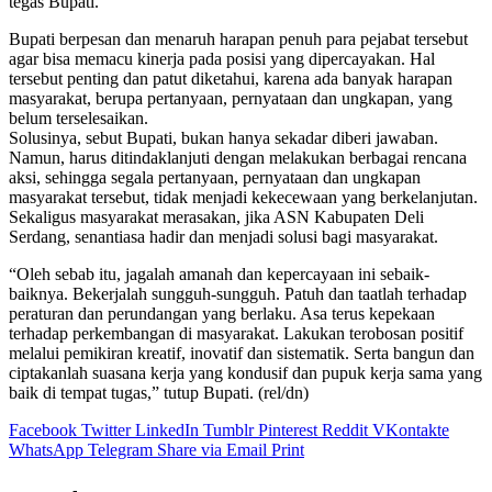
tegas Bupati.
Bupati berpesan dan menaruh harapan penuh para pejabat tersebut
agar bisa memacu kinerja pada posisi yang dipercayakan. Hal
tersebut penting dan patut diketahui, karena ada banyak harapan
masyarakat, berupa pertanyaan, pernyataan dan ungkapan, yang
belum terselesaikan.
Solusinya, sebut Bupati, bukan hanya sekadar diberi jawaban.
Namun, harus ditindaklanjuti dengan melakukan berbagai rencana
aksi, sehingga segala pertanyaan, pernyataan dan ungkapan
masyarakat tersebut, tidak menjadi kekecewaan yang berkelanjutan.
Sekaligus masyarakat merasakan, jika ASN Kabupaten Deli
Serdang, senantiasa hadir dan menjadi solusi bagi masyarakat.
“Oleh sebab itu, jagalah amanah dan kepercayaan ini sebaik-
baiknya. Bekerjalah sungguh-sungguh. Patuh dan taatlah terhadap
peraturan dan perundangan yang berlaku. Asa terus kepekaan
terhadap perkembangan di masyarakat. Lakukan terobosan positif
melalui pemikiran kreatif, inovatif dan sistematik. Serta bangun dan
ciptakanlah suasana kerja yang kondusif dan pupuk kerja sama yang
baik di tempat tugas,” tutup Bupati. (rel/dn)
Facebook
Twitter
LinkedIn
Tumblr
Pinterest
Reddit
VKontakte
WhatsApp
Telegram
Share via Email
Print