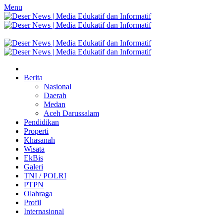
Menu
Berita
Nasional
Daerah
Medan
Aceh Darussalam
Pendidikan
Properti
Khasanah
Wisata
EkBis
Galeri
TNI / POLRI
PTPN
Olahraga
Profil
Internasional