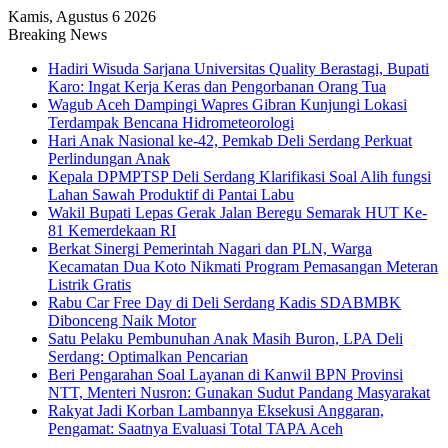
Kamis, Agustus 6 2026
Breaking News
Hadiri Wisuda Sarjana Universitas Quality Berastagi, Bupati
Karo: Ingat Kerja Keras dan Pengorbanan Orang Tua
Wagub Aceh Dampingi Wapres Gibran Kunjungi Lokasi
Terdampak Bencana Hidrometeorologi
Hari Anak Nasional ke-42, Pemkab Deli Serdang Perkuat
Perlindungan Anak
Kepala DPMPTSP Deli Serdang Klarifikasi Soal Alih fungsi
Lahan Sawah Produktif di Pantai Labu
Wakil Bupati Lepas Gerak Jalan Beregu Semarak HUT Ke-
81 Kemerdekaan RI
Berkat Sinergi Pemerintah Nagari dan PLN, Warga
Kecamatan Dua Koto Nikmati Program Pemasangan Meteran
Listrik Gratis
Rabu Car Free Day di Deli Serdang Kadis SDABMBK
Dibonceng Naik Motor
Satu Pelaku Pembunuhan Anak Masih Buron, LPA Deli
Serdang: Optimalkan Pencarian
Beri Pengarahan Soal Layanan di Kanwil BPN Provinsi
NTT, Menteri Nusron: Gunakan Sudut Pandang Masyarakat
Rakyat Jadi Korban Lambannya Eksekusi Anggaran,
Pengamat: Saatnya Evaluasi Total TAPA Aceh