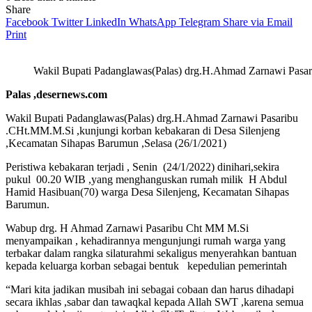
Share
Facebook
Twitter
LinkedIn
WhatsApp
Telegram
Share via Email
Print
Wakil Bupati Padanglawas(Palas) drg.H.Ahmad Zarnawi Pasar
Palas ,desernews.com
Wakil Bupati Padanglawas(Palas) drg.H.Ahmad Zarnawi Pasaribu
.CHt.MM.M.Si ,kunjungi korban kebakaran di Desa Silenjeng
,Kecamatan Sihapas Barumun ,Selasa (26/1/2021)
Peristiwa kebakaran terjadi , Senin (24/1/2022) dinihari,sekira
pukul 00.20 WIB ,yang menghanguskan rumah milik H Abdul
Hamid Hasibuan(70) warga Desa Silenjeng, Kecamatan Sihapas
Barumun.
Wabup drg. H Ahmad Zarnawi Pasaribu Cht MM M.Si
menyampaikan , kehadirannya mengunjungi rumah warga yang
terbakar dalam rangka silaturahmi sekaligus menyerahkan bantuan
kepada keluarga korban sebagai bentuk kepedulian pemerintah
“Mari kita jadikan musibah ini sebagai cobaan dan harus dihadapi
secara ikhlas ,sabar dan tawaqkal kepada Allah SWT ,karena semua