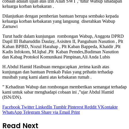
cobaan adalah ujian atas izin Allah SWT ,”tutur Wabup sihadapan
keluarga korban kebakaran .
Dilanjutkan dengan pemberian bantuan berupa sembako kepada
keluarga korban kebakaran yang langsung diserahkan Wabup
Zarnawi
Turut hadir dalam kunjungan rombongan Wabup, Anggota DPRD
Dapil III Baharuddin Daulay, Asisiten II, Panguhum Nasution , Plt
Kaban BPBD, Nozul Harahap , Plt Kaban Bappeda, Khaidir ,Plt
Kadis Infokom, M.Iqbal ,Plt Kaban Pemdes,Budiman Nasution
dan Kabag Protokol Komunikasi Pimpinan,Ali Anda Lubis
H.Abdul Hamid Hasibuan mengucapkan ,terima kasih atas
kunjungan dan bantuan Pemkab Palas yang prihatin terhadap
musibah yang kami alami atas kebakaran rumah .
” Kehadiran Wabup dan rombongan memberikan semangat terhadap
kami untuk sabar menghadapi cobaan ini ,”ujar Abdul Hamid
(ISN/DN).
Facebook
Twitter
LinkedIn
Tumblr
Pinterest
Reddit
VKontakte
WhatsApp
Telegram
Share via Email
Print
Read Next