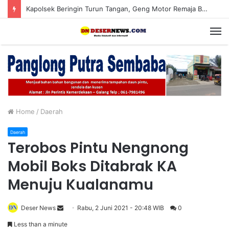
Kapolsek Beringin Turun Tangan, Geng Motor Remaja Bersenjata Celurit Digulung Saat Subuh
M
Home
/
Daerah
Daerah
Terobos Pintu Nengnong
Mobil Boks Ditabrak KA
Menuju Kualanamu
Deser News
S
Rabu, 2 Juni 2021 - 20:48 WIB
0
e
Less than a minute