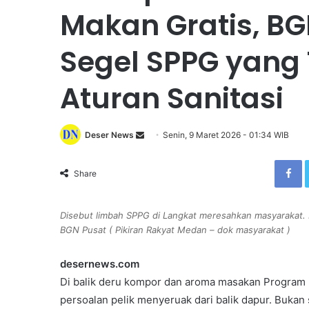
Makan Gratis, 
Segel SPPG yang 
Aturan Sanitasi
Deser News
S
Senin, 9 Maret 2026 - 01:34 WIB
e
Facebook
n
Share
d
a
Disebut limbah SPPG di Langkat meresahkan masyarakat. D
n
BGN Pusat ( Pikiran Rakyat Medan – dok masyarakat )
e
m
desernews.com
a
Di balik deru kompor dan aroma masakan Program 
i
persoalan pelik menyeruak dari balik dapur. Bukan 
l