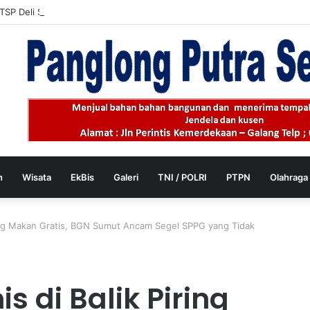
SP Deli Serdang Klarifikasi Soal Alih fungsi Lahan Sawah Produktif di P
h
Wisata
EkBis
Galeri
TNI / POLRI
PTPN
Olahraga
ring Makan Gratis, BGN Sumut Ancam Segel SPPG yang Tidak
 di Balik Piring