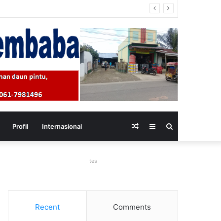
antai Labu
Random
Sidebar
Search
Profil
Internasional
Article
for
tes
Recent
Comments