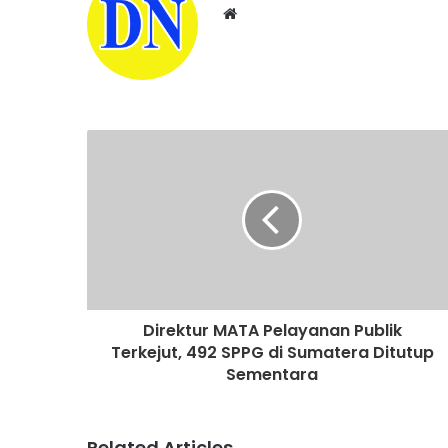
W
e
b
s
i
t
e
Direktur MATA Pelayanan Publik
Terkejut, 492 SPPG di Sumatera Ditutup
Sementara
Related Articles