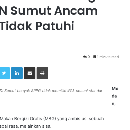
BGN Sumut Ancam
Tidak Patuhi
0
1 minute read
Twitter
LinkedIn
Share via Email
Print
Me
i Sumut banyak SPPG tidak memiliki IPAL sesuai standar
da
n,
Makan Bergizi Gratis (MBG) yang ambisius, sebuah
soal rasa, melainkan sisa.