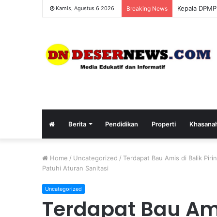
Kepala DPMPT
Kamis, Agustus 6 2026
Breaking News
Berita
Pendidikan
Properti
Khasana
Home
/
Uncategorized
/
Terdapat Bau Amis di Balik Pi
Patuhi Aturan Sanitasi
Uncategorized
Terdapat Bau Amis