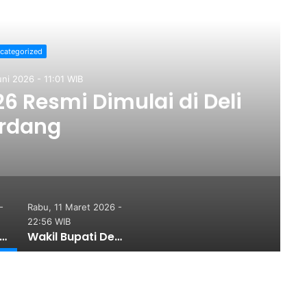
ad Next
categorized
uni 2026 - 11:01 WIB
 Resmi Dimulai di Deli
rdang
-
Rabu, 11 Maret 2026 -
22:56 WIB
us Ekonomi 2026 Resmi Dimulai di Deli Serdang
Wakil Bupati Deli Serdang Terima Audensi Pengurus Pusat PERMATA GBKP, Pemkab Siap Dukung MUPEL Persadaan Man Anak Gerejanta