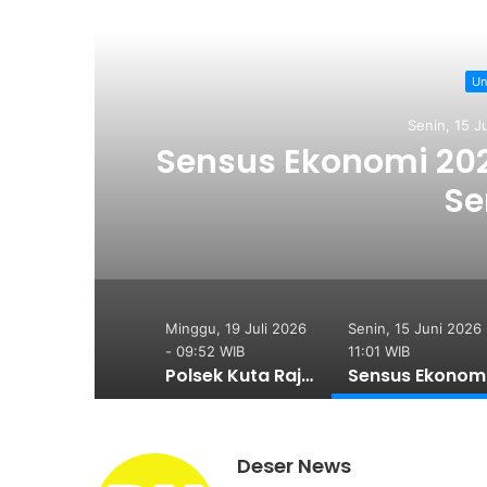
Re
Un
Senin, 15 J
ku
Sensus Ekonomi 2026
Se
Minggu, 19 Juli 2026
Senin, 15 Juni 2026 
- 09:52 WIB
11:01 WIB
Polsek Kuta Raja Amankan Terduga Pelaku Curanmor, Diduga Kerap Menginap di Rumah Korban
Sens
Deser News