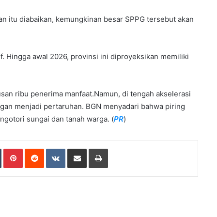
an itu diabaikan, kemungkinan besar SPPG tersebut akan
 Hingga awal 2026, provinsi ini diproyeksikan memiliki
tusan ribu penerima manfaat.​Namun, di tengah akselerasi
kungan menjadi pertaruhan. BGN menyadari bahwa piring
ngotori sungai dan tanah warga. (
PR
)
Tumblr
Pinterest
Reddit
VKontakte
Share via Email
Print