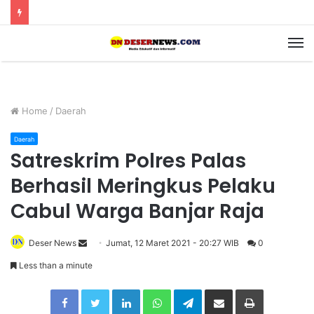
M
Home
/
Daerah
Daerah
Satreskrim Polres Palas
Berhasil Meringkus Pelaku
Cabul Warga Banjar Raja
Deser News
S
Jumat, 12 Maret 2021 - 20:27 WIB
0
e
Less than a minute
n
Facebook
Twitter
LinkedIn
WhatsApp
Telegram
Share via Email
Print
d
a