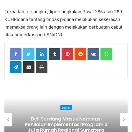
Terhadap tersangka ,dipersangkakan Pasal 285 atau 289
KUHPidana tentang tindak pidana melakukan kekerasan
,memaksa orang lain dengan melakukan perbuatan cabul
atau pemerkosaan (ISN/DN)
LinkedIn
Tumblr
Pinterest
Reddit
VKontakte
WhatsApp
Telegram
Share via Email
Print
Daerah
Pemkab Karo Gelar G
suk Nominasi
Kemerdekaan, Meriahka
ntasi Program 3
81 Ajak Masyarakat
onal Sumatera