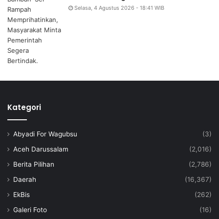
Selasa, 4 Agustus 2026 - 18:41 WIB
Kategori
Abyadi For Wagubsu
(3)
Aceh Darussalam
(2,016)
Berita Pilihan
(2,786)
Daerah
(16,367)
EkBis
(262)
Galeri Foto
(16)