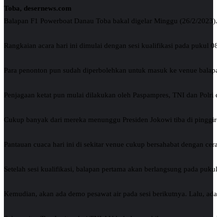
Toba, desernews.com
Balapan F1 Powerboat Danau Toba bakal digelar Minggu (26/2/2023).
Rangkaian acara hari ini dimulai dengan sesi kualifikasi pada pukul 
Para penonton pun sudah diperbolehkan untuk masuk ke venue balapan
Penjagaan ketat pun mulai dilakukan oleh Paspampres, TNI dan Polri 
Cukup banyak dari mereka menunggu Presiden Jokowi tiba di pinggir-p
Pantauan cuaca hari ini di sekitar venue cukup bersahabat dengan cerah
Setelah sesi kualifikasi, balapan pertama akan berlangsung pada puku
Kemudian, akan ada demo pesawat air pada sesi berikutnya. Lalu, ada