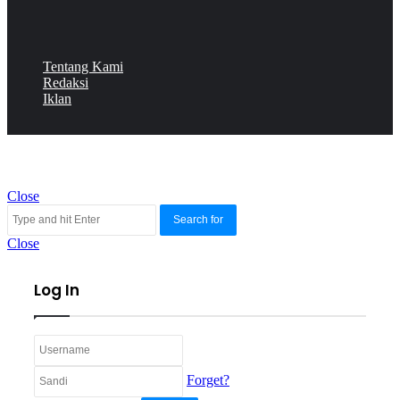
Tentang Kami
Redaksi
Iklan
Close
Search for
Close
Log In
Forget?