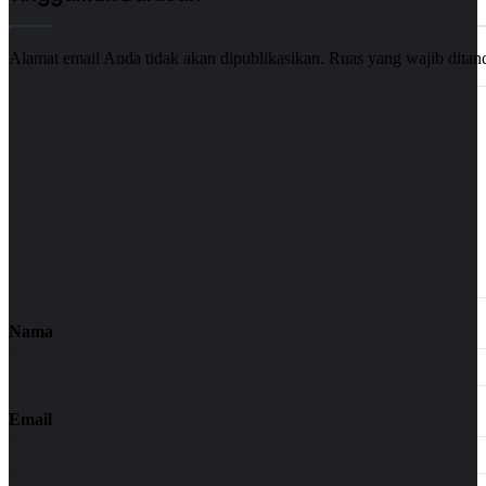
Alamat email Anda tidak akan dipublikasikan.
Ruas yang wajib ditan
Nama
Email