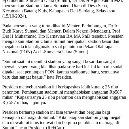
Pj Gubernur Sumatera Utara (Sumut), Dr Drs H Agus Fatoni MSi,
meresmikan Stadion Utama Sumatera Utara di Desa Sena,
Kecamatan Batang Kuis, Kabupaten Deli Serdang, Selasa sore
(15/10/2024).
Pada peresmian yang turut dihadiri Menteri Perhubungan, Dr Ir
Budi Karya Sumadi dan Menteri Dalam Negeri (Mendagri), Prof
Drs H Muhammad Tito Karnavian BA MA PhD tersebut, Presiden
mengatakan Stadion Utama Sumut merupakan stadion besar dan
megah serta telah digunakan saat penutupan Pekan Olahraga
Nasional (PON) Aceh-Sumatera Utara (Sumut).
“Sumut saat ini memiliki stadion yang sangat besar dan sangat
mewah, seperti yang kita lihat pada sore hari ini. Ini kemarin sudah
dipakai saat penutupan PON, karena stadionnya baru, semuanya
baru dan sangat bagus,” kata Presiden.
Presiden menyebut stadion ini berkapasitas lebih kurang 25 ribu
penonton. Pembangun stadion ini menghabiskan anggaran Rp587
miliar. “Kapasitasnya 25 ribu penonton dan menghabiskan anggaran
Rp 587 miliar,” ujarnya.
Presiden berharap stadion ini bisa terawat dan berguna bagi
kemajuan olahraga di Sumut. “Kita harapkan stadion yang megah
dan mewah ini terus terawat dan berguna pembinaan olahraga di
Sumut,” ucap Presiden. (Rel/Can).