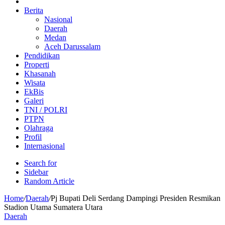
Berita
Nasional
Daerah
Medan
Aceh Darussalam
Pendidikan
Properti
Khasanah
Wisata
EkBis
Galeri
TNI / POLRI
PTPN
Olahraga
Profil
Internasional
Search for
Sidebar
Random Article
Home
/
Daerah
/
Pj Bupati Deli Serdang Dampingi Presiden Resmikan
Stadion Utama Sumatera Utara
Daerah