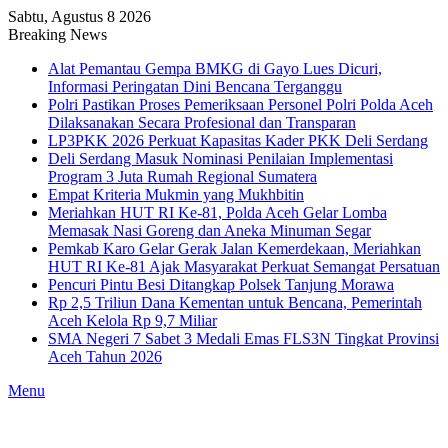
Sabtu, Agustus 8 2026
Breaking News
Alat Pemantau Gempa BMKG di Gayo Lues Dicuri,
Informasi Peringatan Dini Bencana Terganggu
Polri Pastikan Proses Pemeriksaan Personel Polri Polda Aceh
Dilaksanakan Secara Profesional dan Transparan
LP3PKK 2026 Perkuat Kapasitas Kader PKK Deli Serdang
Deli Serdang Masuk Nominasi Penilaian Implementasi
Program 3 Juta Rumah Regional Sumatera
Empat Kriteria Mukmin yang Mukhbitin
Meriahkan HUT RI Ke-81, Polda Aceh Gelar Lomba
Memasak Nasi Goreng dan Aneka Minuman Segar
Pemkab Karo Gelar Gerak Jalan Kemerdekaan, Meriahkan
HUT RI Ke-81 Ajak Masyarakat Perkuat Semangat Persatuan
Pencuri Pintu Besi Ditangkap Polsek Tanjung Morawa
Rp 2,5 Triliun Dana Kementan untuk Bencana, Pemerintah
Aceh Kelola Rp 9,7 Miliar
SMA Negeri 7 Sabet 3 Medali Emas FLS3N Tingkat Provinsi
Aceh Tahun 2026
Menu