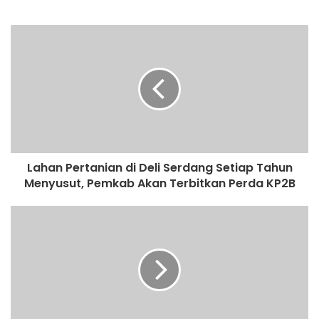
e
b
s
i
t
e
Lahan Pertanian di Deli Serdang Setiap Tahun
Menyusut, Pemkab Akan Terbitkan Perda KP2B