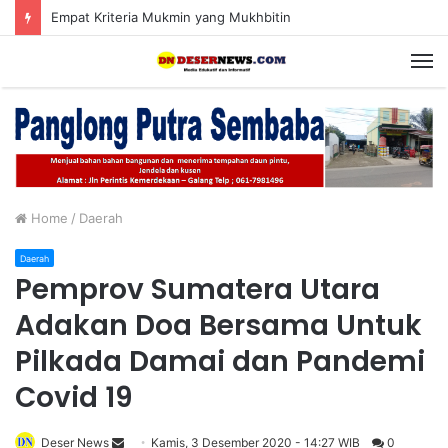
Empat Kriteria Mukmin yang Mukhbitin
M
Home
/
Daerah
Daerah
Pemprov Sumatera Utara
Adakan Doa Bersama Untuk
Pilkada Damai dan Pandemi
Covid 19
Deser News
S
Kamis, 3 Desember 2020 - 14:27 WIB
0