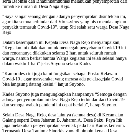
serta Babinsa dan Bhabinkamtibmas melakukan penyemprotan dari
rumah ke rumah di Desa Naga Rejo.
“Saya sangat senang dengan adanya penyemprotan disinfektan ini,
agar kita semua terhindar dari Virus-virus yang bisa mendatangkan
penyakit termasuk Covid-19”, ucap Siti salah satu warga Desa Naga
Rejo
Dalam kesempatan ini Kepala Desa Naga Rejo menyampaikan,
“Kegiatan ini dilakukan untuk mencegah penyebaran Covid-19 ini
dan rencananya dilakukan selama 2 hari untuk seluruh rumah
warga, namun berkat bantua Warga kegiatan ini telah selesai hanya
dalam waktu 1 hari” jelas Suyono selaku Kades
“Kantor desa ini juga kami fungsikan sebagai Posko Relawan
Covid-19 , agar masyarakat yang merasa ada gejala-gejala Covid
bisa langsung datang kesini,” lanjut Suyono.
Kades Suyono juga mengungkapkan harapannya “Semoga dengan
adanya penyemprotan ini desa Naga Rejo terhindar dari Covid-19
dan semoga wabah pandemi ini cepat berlalu”, harap Suyono.
Selain Desa Naga Rejo, desa lainnya (semua desa) di Kecamatan
Galang seperti Desa Jaharun B, Jaharun A, Desa Paku, Paya Itik
juga melakukan penyemprotan serentak pada hari Kamis kemarin.
Termasuk Desa Tanjung Siporkis yang di pimpin kepala Desa