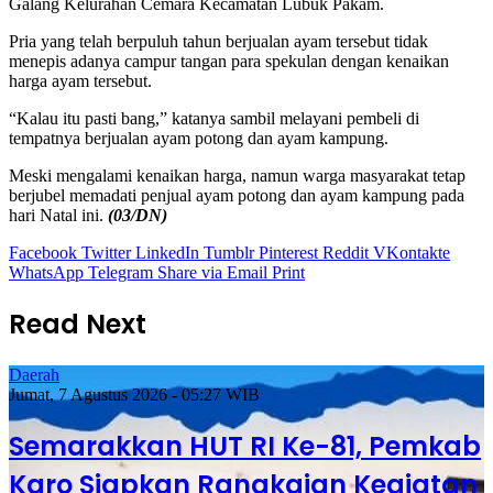
Galang Kelurahan Cemara Kecamatan Lubuk Pakam.
Pria yang telah berpuluh tahun berjualan ayam tersebut tidak
menepis adanya campur tangan para spekulan dengan kenaikan
harga ayam tersebut.
“Kalau itu pasti bang,” katanya sambil melayani pembeli di
tempatnya berjualan ayam potong dan ayam kampung.
Meski mengalami kenaikan harga, namun warga masyarakat tetap
berjubel memadati penjual ayam potong dan ayam kampung pada
hari Natal ini.
(03/DN)
Facebook
Twitter
LinkedIn
Tumblr
Pinterest
Reddit
VKontakte
WhatsApp
Telegram
Share via Email
Print
Read Next
Daerah
Jumat, 7 Agustus 2026 - 05:27 WIB
Semarakkan HUT RI Ke-81, Pemkab
Karo Siapkan Rangkaian Kegiatan