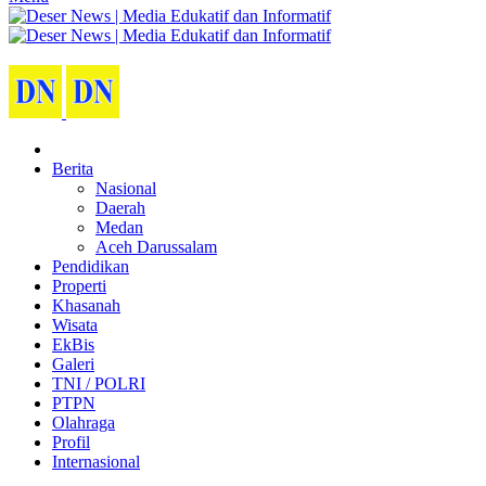
Berita
Nasional
Daerah
Medan
Aceh Darussalam
Pendidikan
Properti
Khasanah
Wisata
EkBis
Galeri
TNI / POLRI
PTPN
Olahraga
Profil
Internasional