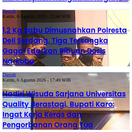
Daerah
Kamis, 6 Agustus 2026 - 21:44 WIB
1,2 Kg Sabu Dimusnahkan Polresta
Deli Serdang, Tiga Tersangka
Gagal Edarkan Ribuan Dosis
Narkoba
Daerah
Kamis, 6 Agustus 2026 - 17:49 WIB
Hadiri Wisuda Sarjana Universitas
Quality Berastagi, Bupati Karo:
Ingat Kerja Keras dan
Pengorbanan Orang Tua