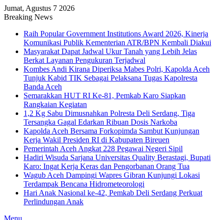
Jumat, Agustus 7 2026
Breaking News
Raih Popular Government Institutions Award 2026, Kinerja
Komunikasi Publik Kementerian ATR/BPN Kembali Diakui
Masyarakat Dapat Jadwal Ukur Tanah yang Lebih Jelas
Berkat Layanan Pengukuran Terjadwal
Kombes Andi Kirana Diperiksa Mabes Polri, Kapolda Aceh
Tunjuk Kabid TIK Sebagai Pelaksana Tugas Kapolresta
Banda Aceh
Semarakkan HUT RI Ke-81, Pemkab Karo Siapkan
Rangkaian Kegiatan
1,2 Kg Sabu Dimusnahkan Polresta Deli Serdang, Tiga
Tersangka Gagal Edarkan Ribuan Dosis Narkoba
Kapolda Aceh Bersama Forkopimda Sambut Kunjungan
Kerja Wakil Presiden RI di Kabupaten Bireuen
Pemerintah Aceh Angkat 228 Pegawai Negeri Sipil
Hadiri Wisuda Sarjana Universitas Quality Berastagi, Bupati
Karo: Ingat Kerja Keras dan Pengorbanan Orang Tua
Wagub Aceh Dampingi Wapres Gibran Kunjungi Lokasi
Terdampak Bencana Hidrometeorologi
Hari Anak Nasional ke-42, Pemkab Deli Serdang Perkuat
Perlindungan Anak
Menu