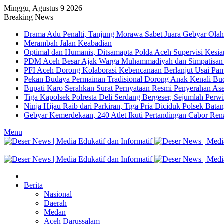
Minggu, Agustus 9 2026
Breaking News
Drama Adu Penalti, Tanjung Morawa Sabet Juara Gebyar Olah
Merambah Jalan Keabadian
Optimal dan Humanis, Ditsamapta Polda Aceh Supervisi Kesia
PDM Aceh Besar Ajak Warga Muhammadiyah dan Simpatisa
PFI Aceh Dorong Kolaborasi Kebencanaan Berlanjut Usai Pam
Pekan Budaya Permainan Tradisional Dorong Anak Kenali Bu
Bupati Karo Serahkan Surat Pernyataan Resmi Penyerahan
Tiga Kapolsek Polresta Deli Serdang Bergeser, Sejumlah Perwi
Ninja Hijau Raib dari Parkiran, Tiga Pria Diciduk Polsek Bata
Gebyar Kemerdekaan, 240 Atlet Ikuti Pertandingan Cabor Re
Menu
Berita
Nasional
Daerah
Medan
Aceh Darussalam