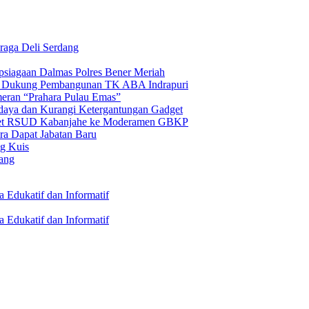
raga Deli Serdang
psiagaan Dalmas Polres Bener Meriah
n Dukung Pembangunan TK ABA Indrapuri
eran “Prahara Pulau Emas”
daya dan Kurangi Ketergantungan Gadget
 Aset RSUD Kabanjahe ke Moderamen GBKP
ra Dapat Jabatan Baru
ng Kuis
nang