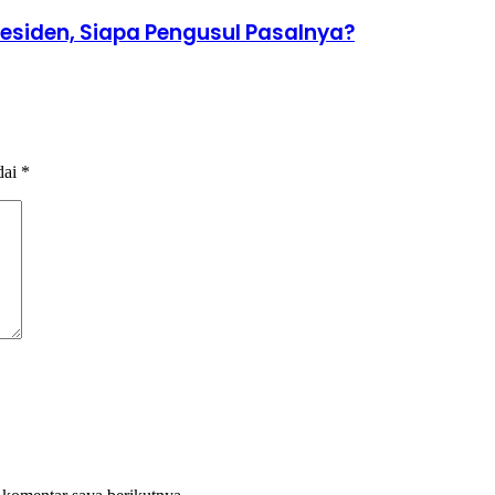
residen, Siapa Pengusul Pasalnya?
dai
*