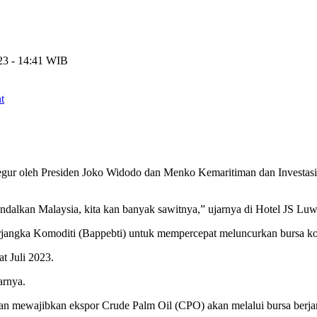
023 - 14:41 WIB
t
gur oleh Presiden Joko Widodo dan Menko Kemaritiman dan Investasi 
dalkan Malaysia, kita kan banyak sawitnya,” ujarnya di Hotel JS Luwa
angka Komoditi (Bappebti) untuk mempercepat meluncurkan bursa ko
t Juli 2023.
arnya.
an mewajibkan ekspor Crude Palm Oil (CPO) akan melalui bursa berja