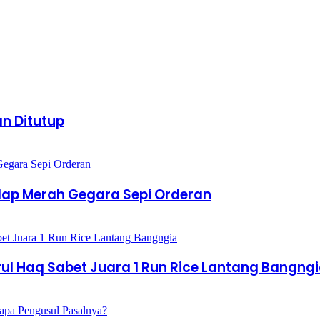
n Ditutup
lap Merah Gegara Sepi Orderan
l Haq Sabet Juara 1 Run Rice Lantang Bangng