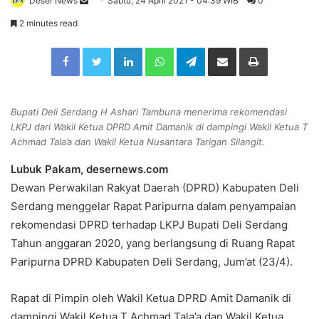
Deser News
S
Sabtu, 24 April 2021 - 04:39 WIB
0
e
2 minutes read
n
Facebook
Twitter
LinkedIn
WhatsApp
Telegram
Share via Email
Print
d
a
n
e
Bupati Deli Serdang H Ashari Tambuna menerima rekomendasi
m
LKPJ dari Wakil Ketua DPRD Amit Damanik di dampingi Wakil Ketua T
a
Achmad Tala’a dan Wakil Ketua Nusantara Tarigan Silangit.
i
Lubuk Pakam, desernews.com
l
Dewan Perwakilan Rakyat Daerah (DPRD) Kabupaten Deli
Serdang menggelar Rapat Paripurna dalam penyampaian
rekomendasi DPRD terhadap LKPJ Bupati Deli Serdang
Tahun anggaran 2020, yang berlangsung di Ruang Rapat
Paripurna DPRD Kabupaten Deli Serdang, Jum’at (23/4).
Rapat di Pimpin oleh Wakil Ketua DPRD Amit Damanik di
dampingi Wakil Ketua T Achmad Tala’a dan Wakil Ketua