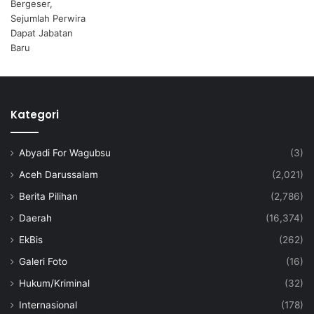
Kategori
Abyadi For Wagubsu
(3)
Aceh Darussalam
(2,021)
Berita Pilihan
(2,786)
Daerah
(16,374)
EkBis
(262)
Galeri Foto
(16)
Hukum/Kriminal
(32)
Internasional
(178)