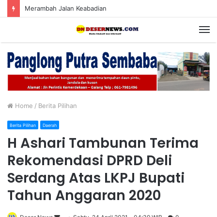
Merambah Jalan Keabadian
M
Home
/
Berita Pilihan
Berita Pilihan
Daerah
H Ashari Tambunan Terima
Rekomendasi DPRD Deli
Serdang Atas LKPJ Bupati
Tahun Anggaran 2020