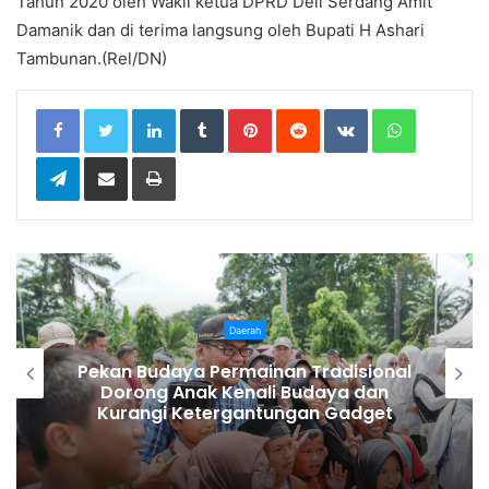
Tahun 2020 oleh Wakil ketua DPRD Deli Serdang Amit
Damanik dan di terima langsung oleh Bupati H Ashari
Tambunan.(Rel/DN)
LinkedIn
Tumblr
Pinterest
Reddit
VKontakte
WhatsApp
Telegram
Share via Email
Print
Daerah
Bupati Karo Serahkan Surat
Pernyataan Resmi Penyerahan Aset
RSUD Kabanjahe ke Moderamen
GBKP