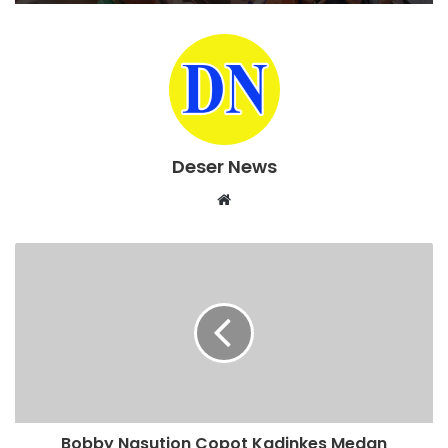
Deser News
W
e
b
s
i
t
e
Bobby Nasution Copot Kadinkes Medan