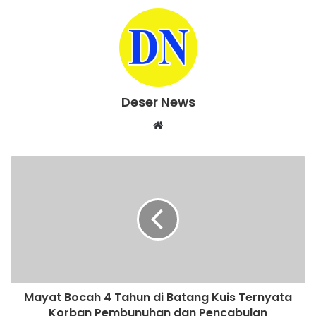
Deser News
W
e
b
s
i
t
e
Mayat Bocah 4 Tahun di Batang Kuis Ternyata
Korban Pembunuhan dan Pencabulan