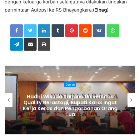
dengan keluarga korban selanjutnya dilakukan tindakan
permintaan Autopsi ke RS Bhayangkara.(
Elbag
)
LinkedIn
Tumblr
Pinterest
Reddit
VKontakte
WhatsApp
Telegram
Share via Email
Print
Daerah
Hari Anak Nasional ke-42, Pemkab
Deli Serdang Perkuat Perlindungan
Anak