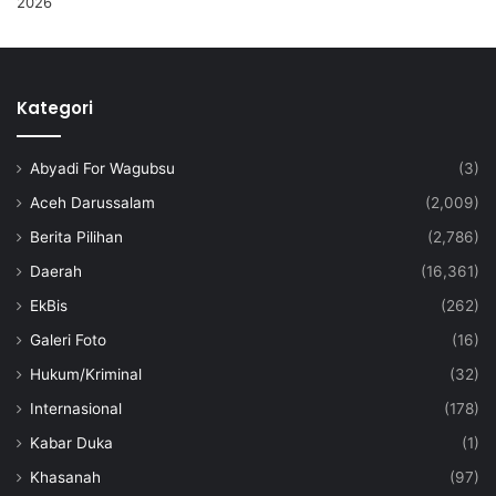
Kategori
Abyadi For Wagubsu
(3)
Aceh Darussalam
(2,009)
Berita Pilihan
(2,786)
Daerah
(16,361)
EkBis
(262)
Galeri Foto
(16)
Hukum/Kriminal
(32)
Internasional
(178)
Kabar Duka
(1)
Khasanah
(97)