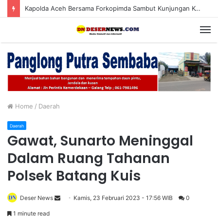
Kapolda Aceh Bersama Forkopimda Sambut Kunjungan Kerja Wakil Presiden RI di Kabupaten Bireuen
M
Home
/
Daerah
Daerah
Gawat, Sunarto Meninggal
Dalam Ruang Tahanan
Polsek Batang Kuis
Deser News
S
Kamis, 23 Februari 2023 - 17:56 WIB
0
e
1 minute read