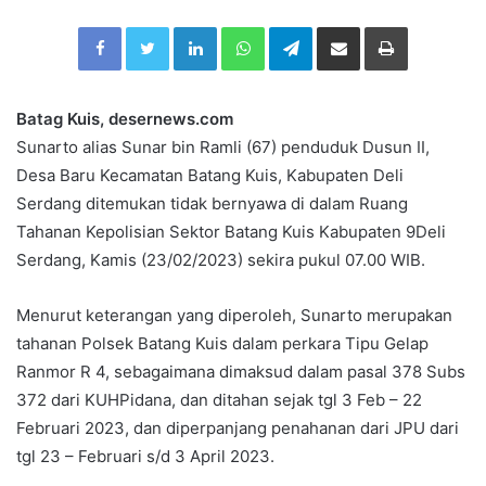
n
Facebook
Twitter
LinkedIn
WhatsApp
Telegram
Share via Email
Print
d
a
n
e
Batag Kuis, desernews.com
m
Sunarto alias Sunar bin Ramli (67) penduduk Dusun II,
a
Desa Baru Kecamatan Batang Kuis, Kabupaten Deli
i
Serdang ditemukan tidak bernyawa di dalam Ruang
l
Tahanan Kepolisian Sektor Batang Kuis Kabupaten 9Deli
Serdang, Kamis (23/02/2023) sekira pukul 07.00 WIB.
Menurut keterangan yang diperoleh, Sunarto merupakan
tahanan Polsek Batang Kuis dalam perkara Tipu Gelap
Ranmor R 4, sebagaimana dimaksud dalam pasal 378 Subs
372 dari KUHPidana, dan ditahan sejak tgl 3 Feb – 22
Februari 2023, dan diperpanjang penahanan dari JPU dari
tgl 23 – Februari s/d 3 April 2023.