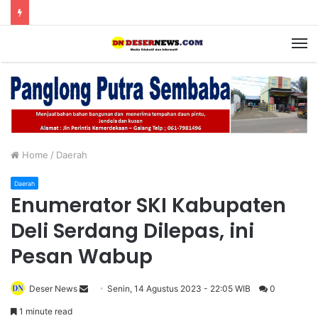
M
Home
/
Daerah
Daerah
Enumerator SKI Kabupaten
Deli Serdang Dilepas, ini
Pesan Wabup
Deser News
S
Senin, 14 Agustus 2023 - 22:05 WIB
0
e
1 minute read