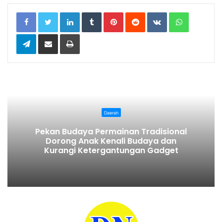
LinkedIn
Tumblr
Pinterest
Reddit
VKontakte
WhatsApp
Telegram
Share via Email
Print
Daerah
Pekan Budaya Permainan Tradisional
Dorong Anak Kenali Budaya dan
Kurangi Ketergantungan Gadget