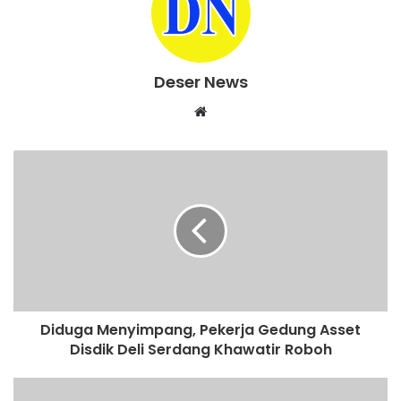
Deser News
W
e
b
s
i
t
e
Diduga Menyimpang, Pekerja Gedung Asset
Disdik Deli Serdang Khawatir Roboh