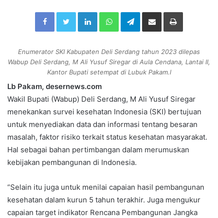
n
Facebook
Twitter
LinkedIn
WhatsApp
Telegram
Share via Email
Print
d
a
n
e
Enumerator SKI Kabupaten Deli Serdang tahun 2023 dilepas
Wabup Deli Serdang, M Ali Yusuf Siregar di Aula Cendana, Lantai II,
m
Kantor Bupati setempat di Lubuk Pakam.l
a
i
Lb Pakam, desernews.com
l
Wakil Bupati (Wabup) Deli Serdang, M Ali Yusuf Siregar
menekankan survei kesehatan Indonesia (SKI) bertujuan
untuk menyediakan data dan informasi tentang besaran
masalah, faktor risiko terkait status kesehatan masyarakat.
Hal sebagai bahan pertimbangan dalam merumuskan
kebijakan pembangunan di Indonesia.
“Selain itu juga untuk menilai capaian hasil pembangunan
kesehatan dalam kurun 5 tahun terakhir. Juga mengukur
capaian target indikator Rencana Pembangunan Jangka