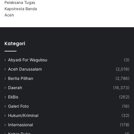
Kategori
Abyadi For Wagubsu
(3)
Aceh Darussalam
(2,019)
Berita Pilihan
(2,786)
Daerah
(16,373)
EkBis
(262)
Galeri Foto
(16)
Hukum/Kriminal
(32)
Internasional
(178)