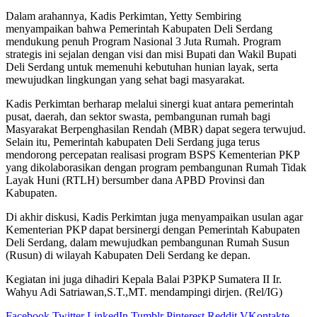
Dalam arahannya, Kadis Perkimtan, Yetty Sembiring
menyampaikan bahwa Pemerintah Kabupaten Deli Serdang
mendukung penuh Program Nasional 3 Juta Rumah. Program
strategis ini sejalan dengan visi dan misi Bupati dan Wakil Bupati
Deli Serdang untuk memenuhi kebutuhan hunian layak, serta
mewujudkan lingkungan yang sehat bagi masyarakat.
Kadis Perkimtan berharap melalui sinergi kuat antara pemerintah
pusat, daerah, dan sektor swasta, pembangunan rumah bagi
Masyarakat Berpenghasilan Rendah (MBR) dapat segera terwujud.
Selain itu, Pemerintah kabupaten Deli Serdang juga terus
mendorong percepatan realisasi program BSPS Kementerian PKP
yang dikolaborasikan dengan program pembangunan Rumah Tidak
Layak Huni (RTLH) bersumber dana APBD Provinsi dan
Kabupaten.
Di akhir diskusi, Kadis Perkimtan juga menyampaikan usulan agar
Kementerian PKP dapat bersinergi dengan Pemerintah Kabupaten
Deli Serdang, dalam mewujudkan pembangunan Rumah Susun
(Rusun) di wilayah Kabupaten Deli Serdang ke depan.
Kegiatan ini juga dihadiri Kepala Balai P3PKP Sumatera II Ir.
Wahyu Adi Satriawan,S.T.,MT. mendampingi dirjen. (Rel/IG)
Facebook
Twitter
LinkedIn
Tumblr
Pinterest
Reddit
VKontakte