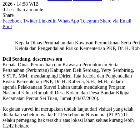
2026 - 14:58 WIB
0
Less than a minute
Share
Facebook
Twitter
LinkedIn
WhatsApp
Telegram
Share via Email
Print
Kepala Dinas Perumahan dan Kawasan Permukiman Serta Perta
Kelola dan Pengendalian Risiko Kementerian PKP, Dr. H. Robe
Deli Serdang, desernews.om
Kepala Dinas Perumahan dan Kawasan Permukiman Serta
Pertanahan (Perkimtan) Kabupaten Deli Serdang, Yetty Sembiring,
S.STP., MM., mendampingi Dirjen Tata Kelola dan Pengendalian
Risiko Kementerian PKP, Dr. H. Roberia, S.H., M.H., dalam
agenda Pelaksanaan Survei Lahan untuk mendukung Program
Nasional 3 Juta Rumah di Desa Kolam dan Desa Bandar Klippa,
Kecamatan Percut Sei Tuan, Jumat (04/07/2026).
Kegiatan survei ini merupakan tindak lanjut dari visitasi yang telah
dilakukan sebelumnya ke PT Perkebunan Nusantara (PTPN) II
selaku pemegang hak terakhir atas lokasi lahan seluas kurang lebih
1.242 hektare.