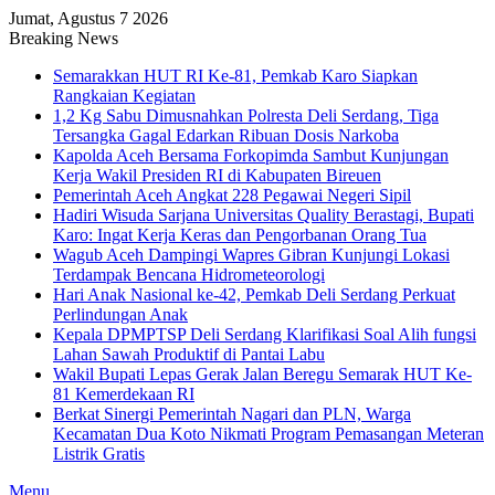
Jumat, Agustus 7 2026
Breaking News
Semarakkan HUT RI Ke-81, Pemkab Karo Siapkan
Rangkaian Kegiatan
1,2 Kg Sabu Dimusnahkan Polresta Deli Serdang, Tiga
Tersangka Gagal Edarkan Ribuan Dosis Narkoba
Kapolda Aceh Bersama Forkopimda Sambut Kunjungan
Kerja Wakil Presiden RI di Kabupaten Bireuen
Pemerintah Aceh Angkat 228 Pegawai Negeri Sipil
Hadiri Wisuda Sarjana Universitas Quality Berastagi, Bupati
Karo: Ingat Kerja Keras dan Pengorbanan Orang Tua
Wagub Aceh Dampingi Wapres Gibran Kunjungi Lokasi
Terdampak Bencana Hidrometeorologi
Hari Anak Nasional ke-42, Pemkab Deli Serdang Perkuat
Perlindungan Anak
Kepala DPMPTSP Deli Serdang Klarifikasi Soal Alih fungsi
Lahan Sawah Produktif di Pantai Labu
Wakil Bupati Lepas Gerak Jalan Beregu Semarak HUT Ke-
81 Kemerdekaan RI
Berkat Sinergi Pemerintah Nagari dan PLN, Warga
Kecamatan Dua Koto Nikmati Program Pemasangan Meteran
Listrik Gratis
Menu