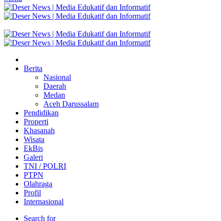
Berita
Nasional
Daerah
Medan
Aceh Darussalam
Pendidikan
Properti
Khasanah
Wisata
EkBis
Galeri
TNI / POLRI
PTPN
Olahraga
Profil
Internasional
Search for