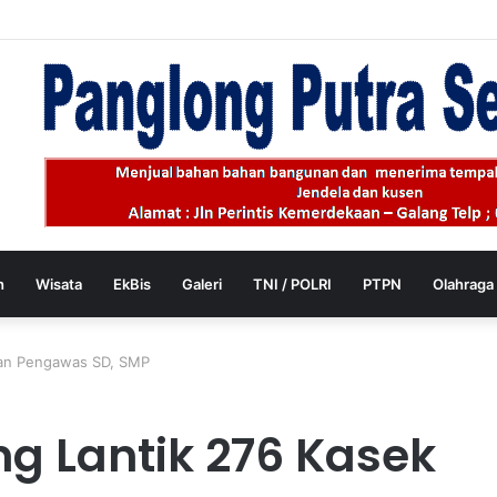
aib dari Parkiran, Tiga Pria Diciduk Polsek Batang Kuis
h
Wisata
EkBis
Galeri
TNI / POLRI
PTPN
Olahraga
 dan Pengawas SD, SMP
ng Lantik 276 Kasek