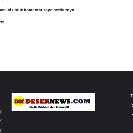
an ini untuk komentar saya berikutnya.
el.
T
R
3)
I
7)
6)