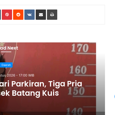
Tumblr
Pinterest
Reddit
VKontakte
Share via Email
Print
ad Next
Daerah
stus 2026 - 17:00 WIB
ari Parkiran, Tiga Pria
sek Batang Kuis