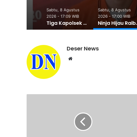
Sabtu, 8 Agustus
Sabtu, 8 Agustus
2026 - 17:09 WIB
2026 - 17:00 WIB
Tiga Kapolsek Polresta Deli Serdang Bergeser, Sejumlah Perwira Dapat Jabatan Baru
Ninja Hijau Raib dari Pa
Deser News
W
e
b
s
i
t
e