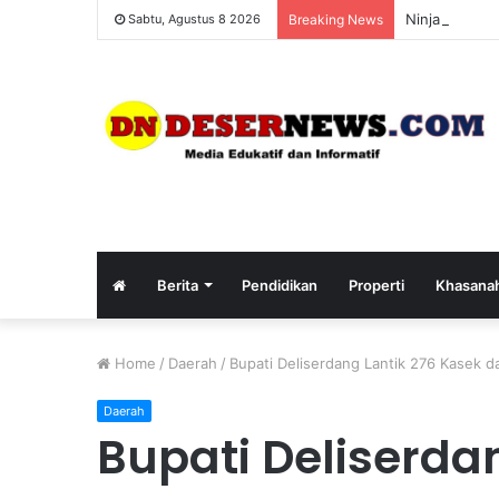
Ninja Hijau R
Sabtu, Agustus 8 2026
Breaking News
Berita
Pendidikan
Properti
Khasana
Home
/
Daerah
/
Bupati Deliserdang Lantik 276 Kasek
Daerah
Bupati Deliserda