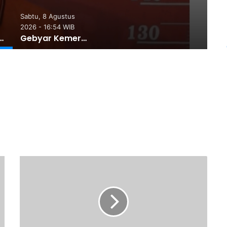
Sabtu, 8 Agustus
2026 - 16:54 WIB
rkiran, Tiga Pria Diciduk Polsek Batang Kuis
Gebyar Kemerdekaan, 240 Atlet Ikuti Pertandingan Cabor Renang