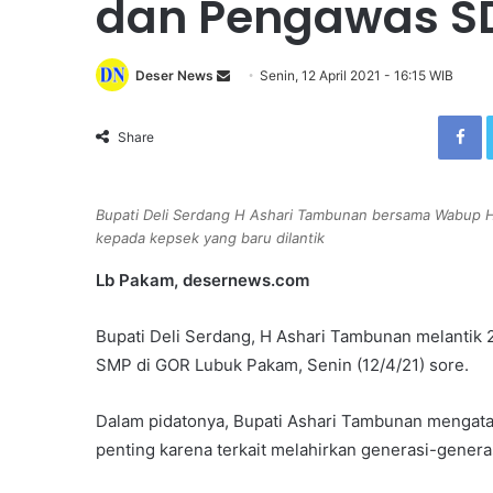
dan Pengawas S
Deser News
S
Senin, 12 April 2021 - 16:15 WIB
e
Facebook
n
Share
d
a
n
Bupati Deli Serdang H Ashari Tambunan bersama Wabup HM
e
kepada kepsek yang baru dilantik
m
Lb Pakam, desernews.com
a
i
Bupati Deli Serdang, H Ashari Tambunan melantik 
l
SMP di GOR Lubuk Pakam, Senin (12/4/21) sore.
Dalam pidatonya, Bupati Ashari Tambunan mengata
penting karena terkait melahirkan generasi-gener