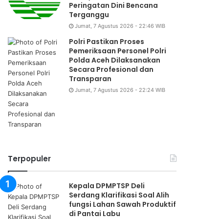
Peringatan Dini Bencana
Terganggu
Jumat, 7 Agustus 2026 - 22:46 WIB
Polri Pastikan Proses
Pemeriksaan Personel Polri
Polda Aceh Dilaksanakan
Secara Profesional dan
Transparan
Jumat, 7 Agustus 2026 - 22:24 WIB
Daerah
Sabtu, 8 Agustus 2026 - 16:54 W
Gebyar Kemerdekaan, 240
Terpopuler
Pertandingan Cabor
Kepala DPMPTSP Deli
Serdang Klarifikasi Soal Alih
fungsi Lahan Sawah Produktif
di Pantai Labu