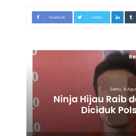
LinkedIn
Facebook
Twitter
Re
Sabtu, 8 Agu
Ninja Hijau Raib d
an
Diciduk Pol