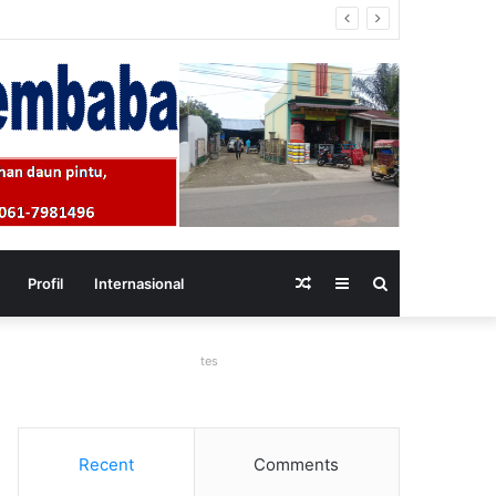
Random
Sidebar
Search
Profil
Internasional
Article
for
tes
Recent
Comments