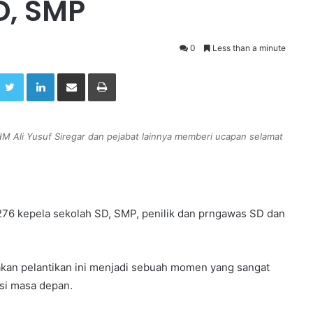
D, SMP
0
Less than a minute
Twitter
LinkedIn
Share via Email
Print
 Ali Yusuf Siregar dan pejabat lainnya memberi ucapan selamat
276 kepela sekolah SD, SMP, penilik dan prngawas SD dan
kan pelantikan ini menjadi sebuah momen yang sangat
asi masa depan.