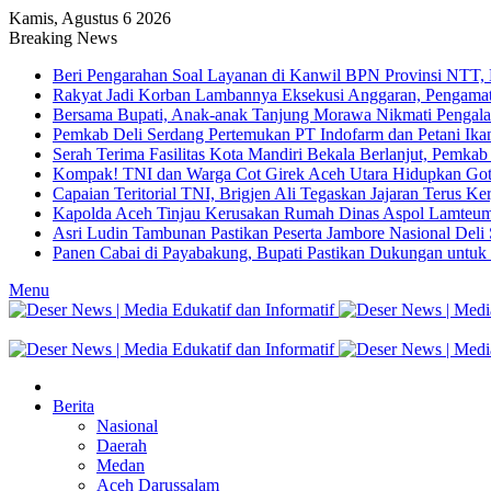
Kamis, Agustus 6 2026
Breaking News
Beri Pengarahan Soal Layanan di Kanwil BPN Provinsi NTT,
Rakyat Jadi Korban Lambannya Eksekusi Anggaran, Pengamat
Bersama Bupati, Anak-anak Tanjung Morawa Nikmati Pengala
Pemkab Deli Serdang Pertemukan PT Indofarm dan Petani Ika
Serah Terima Fasilitas Kota Mandiri Bekala Berlanjut, Pemkab
Kompak! TNI dan Warga Cot Girek Aceh Utara Hidupkan Go
Capaian Teritorial TNI, Brigjen Ali Tegaskan Jajaran Terus Ke
Kapolda Aceh Tinjau Kerusakan Rumah Dinas Aspol Lamteum
Asri Ludin Tambunan Pastikan Peserta Jambore Nasional Deli
Panen Cabai di Payabakung, Bupati Pastikan Dukungan untuk 
Menu
Berita
Nasional
Daerah
Medan
Aceh Darussalam