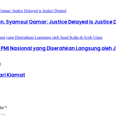
n, Syamsul Qamar: Justice Delayed is Justice 
I Nasional yang Diserahkan Langsung oleh Ju
ari Kiamat
dai
*