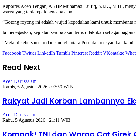
Kapolres Aceh Tengah, AKBP Muhamad Taufiq, S.I.K., M.H., menyam
warga yang terdampak bencana alam.
“Gotong royong ini adalah wujud kepedulian kami untuk membantu ma
Ia menegaskan, kegiatan serupa akan terus dilakukan sebagai bagia
“Melalui kebersamaan dan sinergi antara Polri dan masyarakat, kami
Facebook
Twitter
LinkedIn
Tumblr
Pinterest
Reddit
VKontakte
What
Read Next
Aceh Darussalam
Kamis, 6 Agustus 2026 - 07:59 WIB
Rakyat Jadi Korban Lambannya Eks
Aceh Darussalam
Rabu, 5 Agustus 2026 - 21:11 WIB
Kompak! TNI dan Warga Cot Girek 