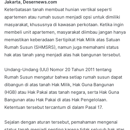
k
n
p
m
a
Jakarta, Desernews.com
E
Keterbatasan tanah membuat hunian vertikal seperti
m
apartemen atau rumah susun menjadi opsi untuk dimiliki
a
masyarakat, khususnya di kawasan perkotaan. Ketika ingin
i
membeli unit apartemen, masyarakat diimbau jangan hanya
l
memastikan keberadaan Sertipikat Hak Milik atas Satuan
Rumah Susun (SHMSRS), namun juga memahami status
hak atas tanah yang menjadi alas hak bangunan tersebut.
Undang-Undang (UU) Nomor 20 Tahun 2011 tentang
Rumah Susun mengatur bahwa setiap rumah susun dapat
dibangun di atas tanah Hak Milik, Hak Guna Bangunan
(HGB) atau Hak Pakai atas tanah negara, serta Hak Guna
Bangunan atau Hak Pakai di atas Hak Pengelolaan.
Ketentuan tersebut tercantum di dalam Pasal 17.
Sejalan dengan aturan tersebut, pemahaman mengenai
status tanah menjadi penting karena tidak seluruh hak atas