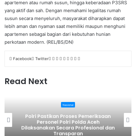
apartemen atau rumah susun, hingga keberadaan P3SRS
yang aktif dan sah. Dengan memahami legalitas rumah
susun secara menyeluruh, masyarakat diharapkan dapat
lebih aman dan nyaman saat memiliki maupun menghuni
apartemen sebagai bagian dari kebutuhan hunian
perkotaan modern. (REL/BS/DN)
Facebook
Twitter
L
T
P
R
V
W
T
S
P
i
u
i
e
K
h
e
h
r
n
m
n
d
o
a
l
a
i
k
b
t
d
n
t
e
r
n
Read Next
e
l
e
i
t
s
g
e
t
d
r
r
t
a
A
r
v
I
e
k
p
a
i
n
s
t
p
m
a
Nasional
t
e
E
Polri Pastikan Proses Pemeriksaan
m
Personel Polri Polda Aceh
a
Dilaksanakan Secara Profesional dan
i
Transparan
l