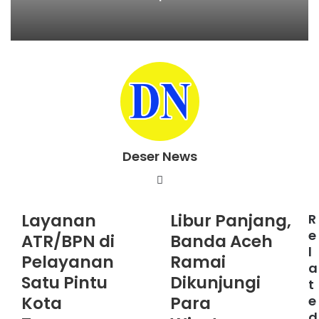
Deser News
W
e
b
Layanan
Libur Panjang,
R
s
e
ATR/BPN di
Banda Aceh
i
l
Pelayanan
Ramai
t
a
e
Satu Pintu
Dikunjungi
t
Kota
Para
e
d