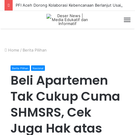
PFI Aceh Dorong Kolaborasi Kebencanaan Berlanjut Usai Pameran “Prahara Pulau Emas”
M
Home
/
Berita Pilihan
Berita Pilihan
Nasional
Beli Apartemen
Tak Cukup Cuma
SHMSRS, Cek
Juga Hak atas