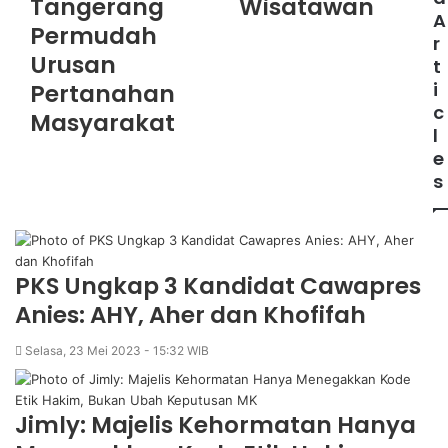
Tangerang
Wisatawan
A
Permudah
r
Urusan
t
i
Pertanahan
c
Masyarakat
l
e
s
PKS Ungkap 3 Kandidat Cawapres
Anies: AHY, Aher dan Khofifah
Selasa, 23 Mei 2023 - 15:32 WIB
Jimly: Majelis Kehormatan Hanya