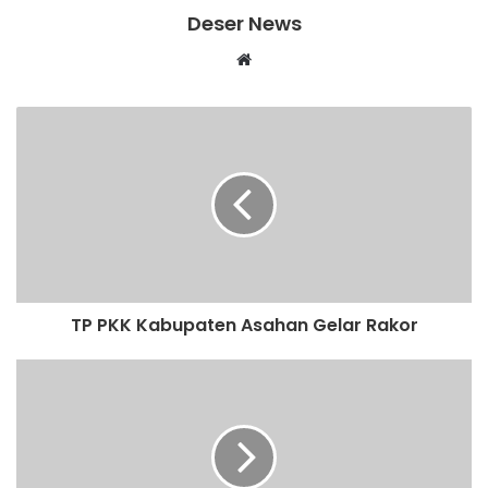
Deser News
W
e
b
s
i
t
e
TP PKK Kabupaten Asahan Gelar Rakor