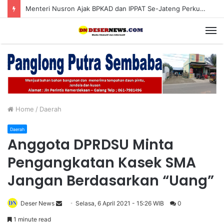
Menteri Nusron Ajak BPKAD dan IPPAT Se-Jateng Perkuat Sinergi Wujudkan Transformasi Layanan Pertanahan
M
Home
/
Daerah
Daerah
Anggota DPRDSU Minta
Pengangkatan Kasek SMA
Jangan Berdasarkan “Uang”
Deser News
S
Selasa, 6 April 2021 - 15:26 WIB
0
e
1 minute read