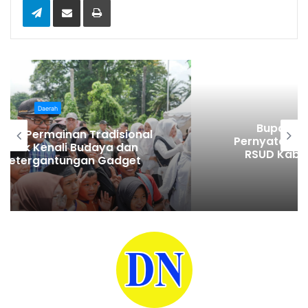
Daerah
Bupati Karo Serahkan Surat
Pernyataan Resmi Penyerahan Aset
RSUD Kabanjahe ke Moderamen
GBKP